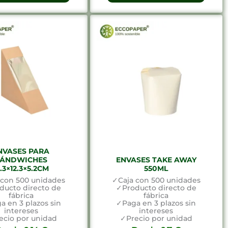
NVASES PARA
SÁNDWICHES
ENVASES TAKE AWAY
2.3×12.3×5.2CM
550ML
 con 500 unidades
✓Caja con 500 unidades
ducto directo de
✓Producto directo de
fábrica
fábrica
a en 3 plazos sin
✓Paga en 3 plazos sin
intereses
intereses
ecio por unidad
✓Precio por unidad