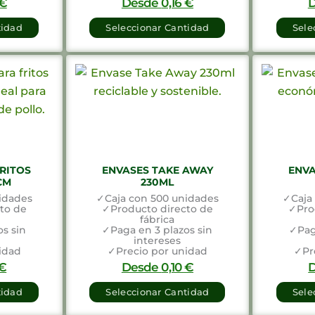
€
Desde
0,16
€
tidad
Seleccionar Cantidad
Sele
RITOS
ENVASES TAKE AWAY
ENVA
2CM
230ML
idades
✓Caja con 500 unidades
✓Caja
to de
✓Producto directo de
✓Pro
fábrica
s sin
✓Paga en 3 plazos sin
✓Pag
intereses
idad
✓Precio por unidad
✓Pr
€
Desde
0,10
€
tidad
Seleccionar Cantidad
Sele