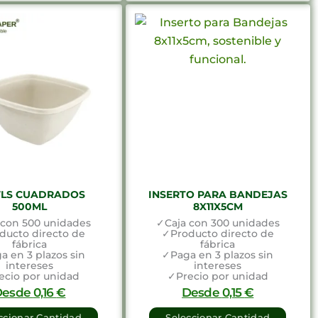
LS CUADRADOS
INSERTO PARA BANDEJAS
500ML
8X11X5CM
 con 500 unidades
✓Caja con 300 unidades
ducto directo de
✓Producto directo de
fábrica
fábrica
a en 3 plazos sin
✓Paga en 3 plazos sin
intereses
intereses
ecio por unidad
✓Precio por unidad
Desde
0,16
€
Desde
0,15
€
ccionar Cantidad
Seleccionar Cantidad