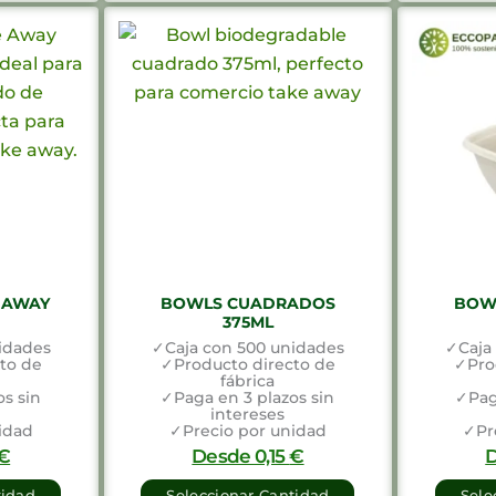
 AWAY
BOWLS CUADRADOS
BOW
375ML
idades
✓Caja con 500 unidades
✓Caja
to de
✓Producto directo de
✓Pro
fábrica
s sin
✓Paga en 3 plazos sin
✓Pag
intereses
idad
✓Precio por unidad
✓Pr
€
Desde
0,15
€
tidad
Seleccionar Cantidad
Sele