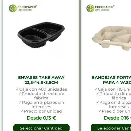
ENVASES TAKE AWAY
BANDEJAS PORT
23,5×14,5×3,5CM
PARA 4 VAS
✓Caja con 400 unidades
✓Caja con 110 un
✓Producto directo de
✓Producto direc
fábrica
fábrica
✓Paga en 3 plazos sin
✓Paga en 3 plazo
intereses
intereses
✓Precio por unidad
✓Precio por un
Desde
0,13
€
Desde
0,16
Seleccionar Cantidad
Seleccionar Can