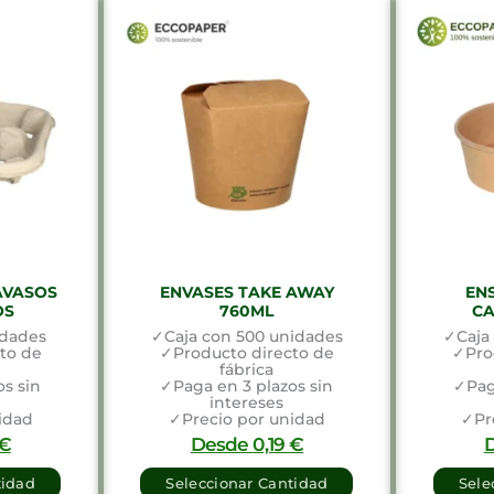
AVASOS
ENVASES TAKE AWAY
EN
OS
760ML
CA
idades
✓Caja con 500 unidades
✓Caja
to de
✓Producto directo de
✓Pro
fábrica
s sin
✓Paga en 3 plazos sin
✓Pag
intereses
idad
✓Precio por unidad
✓Pr
€
Desde
0,19
€
tidad
Seleccionar Cantidad
Sele