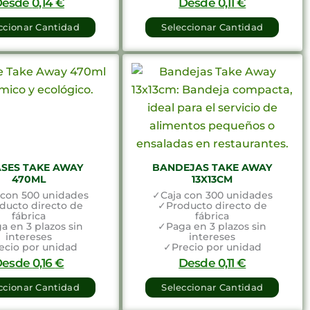
Desde
0,14
€
Desde
0,11
€
ccionar Cantidad
Seleccionar Cantidad
SES TAKE AWAY
BANDEJAS TAKE AWAY
470ML
13X13CM
 con 500 unidades
✓Caja con 300 unidades
ducto directo de
✓Producto directo de
fábrica
fábrica
a en 3 plazos sin
✓Paga en 3 plazos sin
intereses
intereses
ecio por unidad
✓Precio por unidad
Desde
0,16
€
Desde
0,11
€
ccionar Cantidad
Seleccionar Cantidad