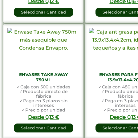
Desde
0,12
€
Desde
0,16
Seleccionar Cantidad
Seleccionar Can
ENVASES TAKE AWAY
ENVASES PARA F
750ML
13.9×13.4×4.
✓Caja con 500 unidades
✓Caja con 480 un
✓Producto directo de
✓Producto direc
fábrica
fábrica
✓Paga en 3 plazos sin
✓Paga en 3 plazo
intereses
intereses
✓Precio por unidad
✓Precio por un
Desde
0,13
€
Desde
0,13
Seleccionar Cantidad
Seleccionar Can