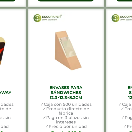
ENVASES PARA
E
 AWAY
SÁNDWICHES
12.3×12.3×8.2CM
1
idades
✓Caja con 500 unidades
✓Caja
to de
✓Producto directo de
✓Pro
fábrica
s sin
✓Paga en 3 plazos sin
✓Pag
intereses
idad
✓Precio por unidad
✓Pr