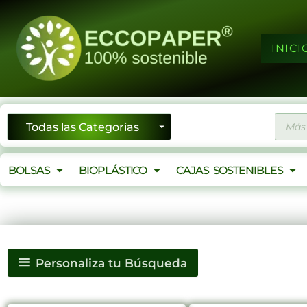
Ir
al
contenido
INICI
Búsqu
de
produ
BOLSAS
BIOPLÁSTICO
CAJAS SOSTENIBLES
Personaliza tu Búsqueda