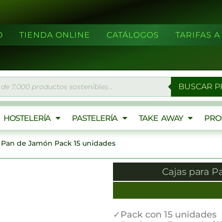
O
TIENDA ONLINE
CATÁLOGOS
TARIFAS 
eda
BUSCAR 
ctos
HOSTELERÍA
PASTELERÍA
TAKE AWAY
PRO
a Pan de Jamón Pack 15 unidades
¡Proximamente!
Cajas para 
✓Pack con 15 unidades