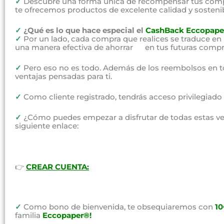
✓
Descubre una forma única de recompensar tus compr
te ofrecemos productos de excelente calidad y sosteni
✓
¿Qué es lo que hace especial el
CashBack Eccopape
✓
Por un lado, cada compra que realices se traduce en
una manera efectiva de ahorrar en tus futuras compr
✓
Pero eso no es todo. Además de los reembolsos en t
ventajas pensadas para ti.
✓
Como cliente registrado, tendrás acceso privilegiad
✓
¿Cómo puedes empezar a disfrutar de todas estas vent
siguiente enlace:
👉
CREAR CUENTA:
✓
Como bono de bienvenida, te obsequiaremos con
1
familia
Eccopaper®!