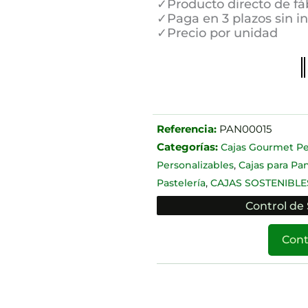
✓Producto directo de fá
✓Paga en 3 plazos sin i
✓Precio por unidad
Referencia:
PAN00015
Categorías:
Cajas Gourmet Pe
,
Personalizables
Cajas para P
,
Pastelería
CAJAS SOSTENIBLE
Control de 
Cont