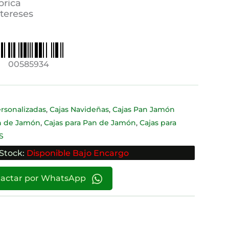
brica
ntereses
00585934
,
,
rsonalizadas
Cajas Navideñas
Cajas Pan Jamón
,
,
an de Jamón
Cajas para Pan de Jamón
Cajas para
S
Stock:
Disponible Bajo Encargo
actar por WhatsApp