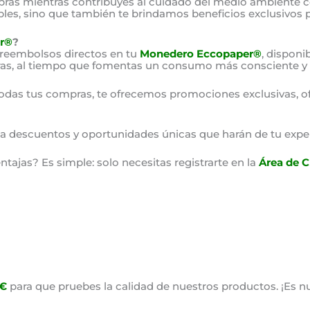
as mientras contribuyes al cuidado del medio ambiente 
bles, sino que también te brindamos beneficios exclusivos 
r®
?
 reembolsos directos en tu
Monedero Eccopaper®
, disponi
as, al tiempo que fomentas un consumo más consciente y 
odas tus compras, te ofrecemos promociones exclusivas, o
o a descuentos y oportunidades únicas que harán de tu expe
ajas? Es simple: solo necesitas registrarte en la
Área de C
0€
para que pruebes la calidad de nuestros productos. ¡Es nu