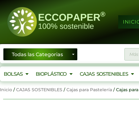
Ir
al
contenido
INICI
Búsqu
de
produ
BOLSAS
BIOPLÁSTICO
CAJAS SOSTENIBLES
Inicio
/
CAJAS SOSTENIBLES
/
Cajas para Pastelería
/ Cajas par