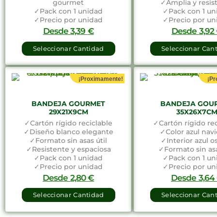
gourmet
✓Amplia y resis
✓Pack con 1 unidad
✓Pack con 1 un
✓Precio por unidad
✓Precio por un
DISPONIBLE BAJO ENCARGO
DISPONIBLE BAJ
Desde
3,39
€
Desde
3,92
Seleccionar Cantidad
Seleccionar Can
¡Proximamente!
¡Pr
BANDEJA GOURMET
BANDEJA GOU
29X21X9CM
35X26X7C
✓Cartón rígido reciclable
✓Cartón rígido rec
✓Diseño blanco elegante
✓Color azul nav
✓Formato sin asas útil
✓Interior azul o
✓Resistente y espaciosa
✓Formato sin asa
✓Pack con 1 unidad
✓Pack con 1 un
✓Precio por unidad
✓Precio por un
Desde
2,80
€
Desde
3,64
Seleccionar Cantidad
Seleccionar Can