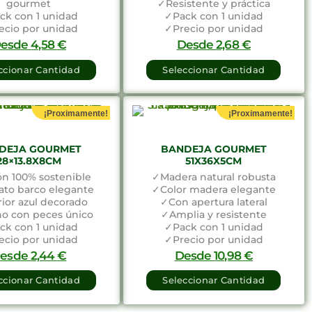
gourmet
✓Resistente y práctica
ck con 1 unidad
✓Pack con 1 unidad
ecio por unidad
✓Precio por unidad
NIBLE BAJO ENCARGO
DISPONIBLE BAJO ENCARGO
esde
4,58
€
Desde
2,68
€
ccionar Cantidad
Seleccionar Cantidad
¡Proximamente!
¡Proximamente!
DEJA GOURMET
BANDEJA GOURMET
28×13.8X8CM
51X36X5CM
n 100% sostenible
✓Madera natural robusta
to barco elegante
✓Color madera elegante
rior azul decorado
✓Con apertura lateral
o con peces único
✓Amplia y resistente
ck con 1 unidad
✓Pack con 1 unidad
ecio por unidad
✓Precio por unidad
esde
2,44
€
Desde
10,98
€
ccionar Cantidad
Seleccionar Cantidad