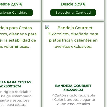
Desde
2,87
€
Desde
3,39
€
ccionar Cantidad
Seleccionar Cantidad
JA PARA CESTAS
BANDEJA GOURMET
40X30X12CM
31X22X9CM
n rígido reciclable
✓Cartón rígido reciclable
 beige estampado
✓Color burdeos elegante
ante y espaciosa
✓Con asas laterales
eal para cestas