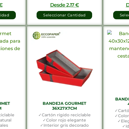
€
Desde
2,17
€
tidad
Seleccionar Cantidad
Sele
BANDE
RMET
BANDEJA GOURMET
M
36X27X7CM
✓Cartó
iclable
✓Cartón rígido reciclable
✓Color
atural
✓Color rojo elegante
✓Eleg
ales
✓Interior gris decorado
✓Id