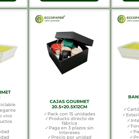
RMET
BAN
M
CAJAS GOURMET
iclable
20.5×20.5X12CM
✓Cartó
legante
✓Pack con 15 unidades
✓Exteri
o vivo
✓Producto directo de
✓Inte
ductos
fábrica
✓Form
✓Paga en 3 plazos sin
idad
✓Pa
intereses
idad
✓Precio por unidad
✓Pr