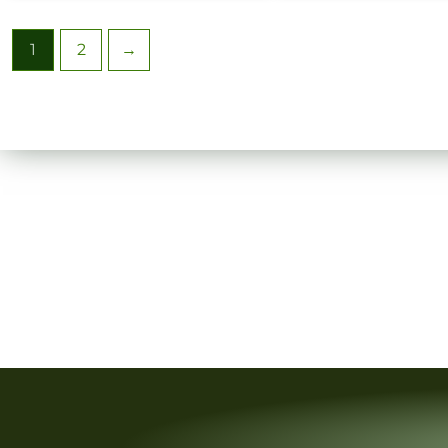
1
2
→