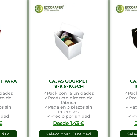
T PARA
CAJAS GOURMET
CA
18×9.5×10.5CM
1
idades
✓Pack con 15 unidades
✓Pack
to de
✓Producto directo de
✓Pro
fábrica
s sin
✓Paga en 3 plazos sin
✓Pag
intereses
idad
✓Precio por unidad
✓Pr
€
Desde
1,43
€
tidad
Seleccionar Cantidad
Sele