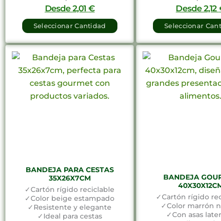
Desde
2,01
€
Desde
2,12
Seleccionar Cantidad
Seleccionar Can
BANDEJA PARA CESTAS
BANDEJA GOU
35X26X7CM
40X30X12C
✓Cartón rígido reciclable
✓Cartón rígido rec
✓Color beige estampado
✓Color marrón n
✓Resistente y elegante
✓Con asas later
✓Ideal para cestas