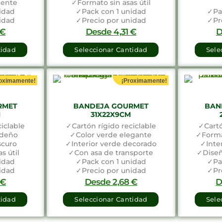
tente
✓Formato sin asas útil
idad
✓Pack con 1 unidad
✓Pa
idad
✓Precio por unidad
✓Pr
O ENCARGO
DISPONIBLE BAJO ENCARGO
DISPO
€
Desde
4,31
€
D
tidad
Seleccionar Cantidad
Sele
oximamente!
¡Proximamente!
RMET
BANDEJA GOURMET
BAN
M
31X22X9CM
iclable
✓Cartón rígido reciclable
✓Cartó
ideño
✓Color verde elegante
✓Forma
scuro
✓Interior verde decorado
✓Inte
s útil
✓Con asa de transporte
✓Diseñ
idad
✓Pack con 1 unidad
✓Pa
idad
✓Precio por unidad
✓Pr
€
Desde
2,68
€
D
tidad
Seleccionar Cantidad
Sele