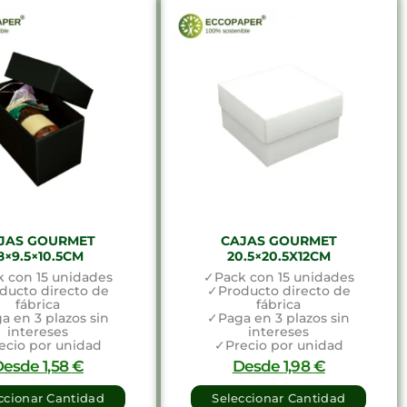
JAS GOURMET
CAJAS GOURMET
8×9.5×10.5CM
20.5×20.5X12CM
 con 15 unidades
✓Pack con 15 unidades
ducto directo de
✓Producto directo de
fábrica
fábrica
a en 3 plazos sin
✓Paga en 3 plazos sin
intereses
intereses
ecio por unidad
✓Precio por unidad
Desde
1,58
€
Desde
1,98
€
ccionar Cantidad
Seleccionar Cantidad