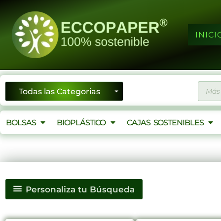
Ir
al
contenido
INICI
Búsqu
de
produ
BOLSAS
BIOPLÁSTICO
CAJAS SOSTENIBLES
Personaliza tu Búsqueda