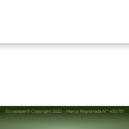
Eccopaper® Copyright 2022 – Marca Registrada N.º 430.751