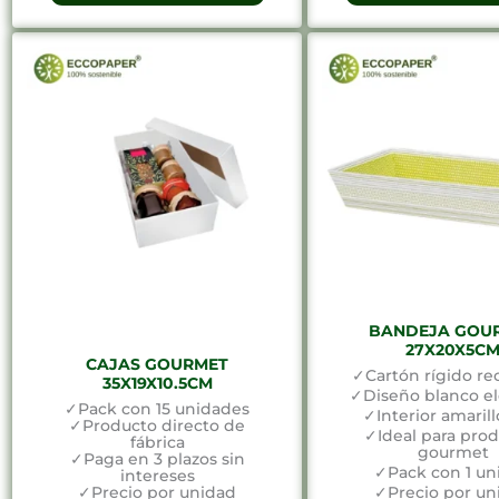
BANDEJA GOU
27X20X5C
CAJAS GOURMET
✓Cartón rígido rec
35X19X10.5CM
✓Diseño blanco e
✓Pack con 15 unidades
✓Interior amarill
✓Producto directo de
✓Ideal para pro
fábrica
gourmet
✓Paga en 3 plazos sin
✓Pack con 1 un
intereses
✓Precio por unidad
✓Precio por un