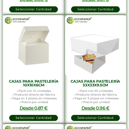
Seleccionar Cantidad
Seleccionar Cantidad
CAJAS PARA PASTELERÍA
CAJAS PARA PASTELERÍA
10X10X6CM
33X33X9.5CM
✓Pack con 10 unidades
✓Pack con 50 unidades
✓Producto directo de fábrica
✓Producto directo de fábrica
✓Paga en 3 plazos sin intereses
✓Paga en 3 plazos sin intereses
✓Precio por unidad
✓Precio por unidad
Desde
0,87
€
Desde
0,96
€
Seleccionar Cantidad
Seleccionar Cantidad