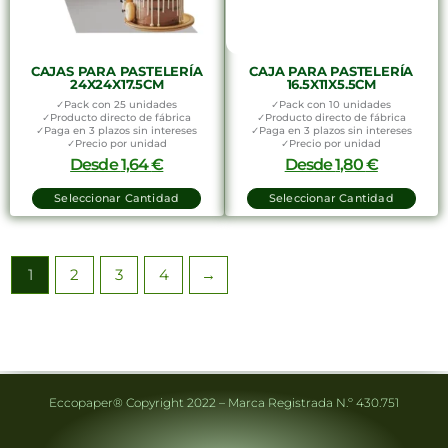
CAJAS PARA PASTELERÍA
CAJA PARA PASTELERÍA
24X24X17.5CM
16.5X11X5.5CM
✓Pack con 25 unidades
✓Pack con 10 unidades
✓Producto directo de fábrica
✓Producto directo de fábrica
✓Paga en 3 plazos sin intereses
✓Paga en 3 plazos sin intereses
✓Precio por unidad
✓Precio por unidad
Desde
1,64
€
Desde
1,80
€
Seleccionar Cantidad
Seleccionar Cantidad
1
2
3
4
→
Eccopaper® Copyright 2022 – Marca Registrada N.º 430.751