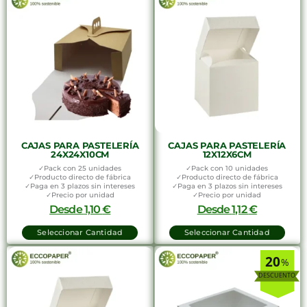
CAJAS PARA PASTELERÍA
CAJAS PARA PASTELERÍA
24X24X10CM
12X12X6CM
✓Pack con 25 unidades
✓Pack con 10 unidades
✓Producto directo de fábrica
✓Producto directo de fábrica
✓Paga en 3 plazos sin intereses
✓Paga en 3 plazos sin intereses
✓Precio por unidad
✓Precio por unidad
Desde
1,10
€
Desde
1,12
€
Seleccionar Cantidad
Seleccionar Cantidad
20
%