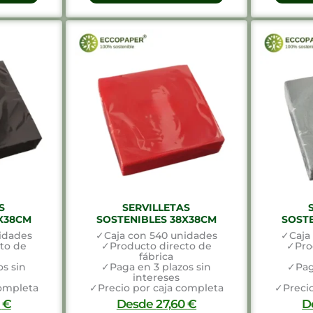
S
SERVILLETAS
X38CM
SOSTENIBLES 38X38CM
SOST
idades
✓Caja con 540 unidades
✓Caja
to de
✓Producto directo de
✓Pro
fábrica
s sin
✓Paga en 3 plazos sin
✓Pag
intereses
completa
✓Precio por caja completa
✓Precio
0
€
Desde
27,60
€
D