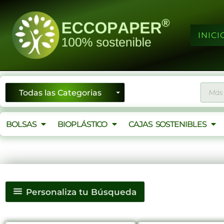
Ir
al
contenido
INICI
Búsqu
de
produ
BOLSAS
BIOPLÁSTICO
CAJAS SOSTENIBLES
Personaliza tu Búsqueda