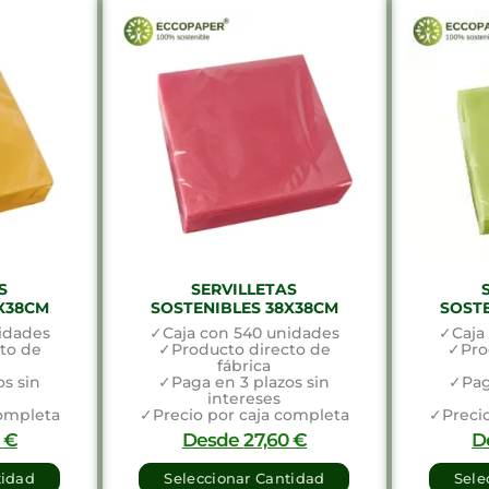
S
SERVILLETAS
X38CM
SOSTENIBLES 38X38CM
SOST
idades
✓Caja con 540 unidades
✓Caja
to de
✓Producto directo de
✓Pro
fábrica
s sin
✓Paga en 3 plazos sin
✓Pag
intereses
completa
✓Precio por caja completa
✓Precio
0
€
Desde
27,60
€
D
tidad
Seleccionar Cantidad
Sele