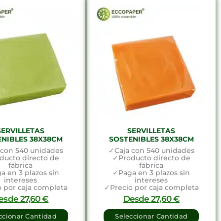
SERVILLETAS
SERVILLETAS
ENIBLES 38X38CM
SOSTENIBLES 38X38CM
 con 540 unidades
✓Caja con 540 unidades
ducto directo de
✓Producto directo de
fábrica
fábrica
a en 3 plazos sin
✓Paga en 3 plazos sin
intereses
intereses
 por caja completa
✓Precio por caja completa
esde
27,60
€
Desde
27,60
€
ccionar Cantidad
Seleccionar Cantidad