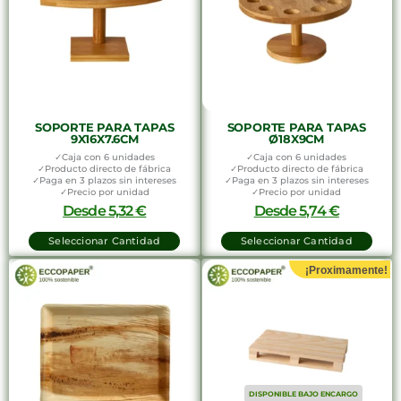
SOPORTE PARA TAPAS
SOPORTE PARA TAPAS
9X16X7.6CM
Ø18X9CM
✓Caja con 6 unidades
✓Caja con 6 unidades
✓Producto directo de fábrica
✓Producto directo de fábrica
✓Paga en 3 plazos sin intereses
✓Paga en 3 plazos sin intereses
✓Precio por unidad
✓Precio por unidad
Desde
5,32
€
Desde
5,74
€
Seleccionar Cantidad
Seleccionar Cantidad
¡Proximamente!
DISPONIBLE BAJO ENCARGO