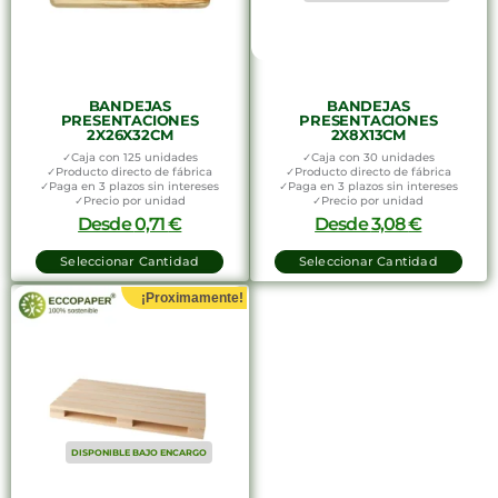
BANDEJAS
BANDEJAS
PRESENTACIONES
PRESENTACIONES
2X26X32CM
2X8X13CM
✓Caja con 125 unidades
✓Caja con 30 unidades
✓Producto directo de fábrica
✓Producto directo de fábrica
✓Paga en 3 plazos sin intereses
✓Paga en 3 plazos sin intereses
✓Precio por unidad
✓Precio por unidad
Desde
0,71
€
Desde
3,08
€
Seleccionar Cantidad
Seleccionar Cantidad
¡Proximamente!
DISPONIBLE BAJO ENCARGO