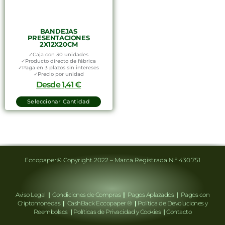
BANDEJAS
PRESENTACIONES
2X12X20CM
✓Caja con 30 unidades
✓Producto directo de fábrica
✓Paga en 3 plazos sin intereses
✓Precio por unidad
Desde
1,41
€
Seleccionar Cantidad
Eccopaper® Copyright 2022 – Marca Registrada N.º 430.751
Aviso Legal
|
Condiciones de Compras
|
Pagos Aplazados
|
Pagos con
Criptomonedas
|
CashBack Eccopaper ®
|
Política de Devoluciones y
Reembolsos
|
Políticas de Privacidad y Cookies
|
Contacto