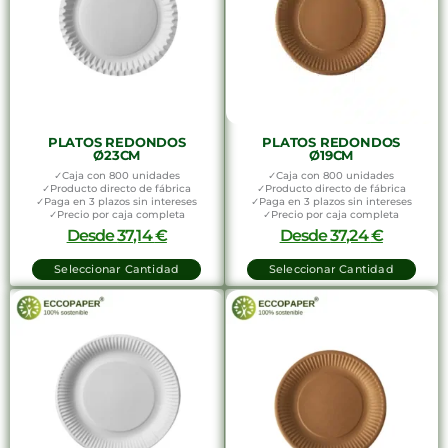
PLATOS REDONDOS
PLATOS REDONDOS
Ø23CM
Ø19CM
✓Caja con 800 unidades
✓Caja con 800 unidades
✓Producto directo de fábrica
✓Producto directo de fábrica
✓Paga en 3 plazos sin intereses
✓Paga en 3 plazos sin intereses
✓Precio por caja completa
✓Precio por caja completa
Desde
37,14
€
Desde
37,24
€
Seleccionar Cantidad
Seleccionar Cantidad