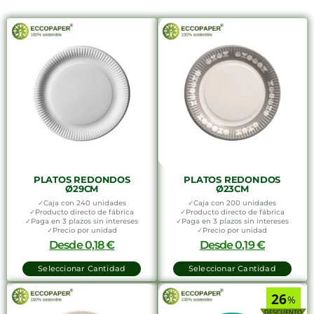
PLATOS REDONDOS
PLATOS REDONDOS
Ø29CM
Ø23CM
✓Caja con 240 unidades
✓Caja con 200 unidades
✓Producto directo de fábrica
✓Producto directo de fábrica
✓Paga en 3 plazos sin intereses
✓Paga en 3 plazos sin intereses
✓Precio por unidad
✓Precio por unidad
Desde
0,18
€
Desde
0,19
€
Seleccionar Cantidad
Seleccionar Cantidad
26
%