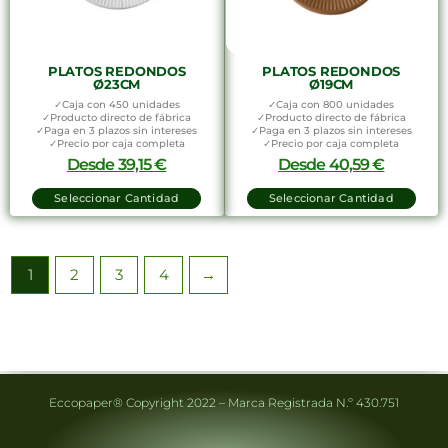
PLATOS REDONDOS
PLATOS REDONDOS
Ø23CM
Ø19CM
✓Caja con 450 unidades
✓Caja con 800 unidades
✓Producto directo de fábrica
✓Producto directo de fábrica
✓Paga en 3 plazos sin intereses
✓Paga en 3 plazos sin intereses
✓Precio por caja completa
✓Precio por caja completa
Desde
39,15
€
Desde
40,59
€
Seleccionar Cantidad
Seleccionar Cantidad
1
2
3
4
→
Eccopaper® Copyright 2022 – Marca Registrada N.º 430.751