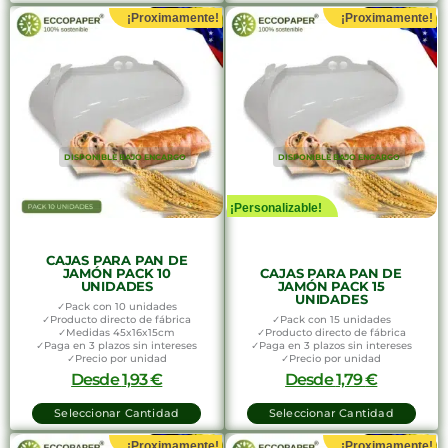
¡Proximamente!
¡Proximamente!
DISPONIBLE BAJO ENCARGO
DISPONIBLE BAJO ENCARGO
¡Personalizable!
CAJAS PARA PAN DE
JAMÓN PACK 10
CAJAS PARA PAN DE
UNIDADES
JAMÓN PACK 15
UNIDADES
✓Pack con 10 unidades
✓Producto directo de fábrica
✓Pack con 15 unidades
✓Medidas 45x16x15cm
✓Producto directo de fábrica
✓Paga en 3 plazos sin intereses
✓Paga en 3 plazos sin intereses
✓Precio por unidad
✓Precio por unidad
Desde
1,93
€
Desde
1,79
€
Seleccionar Cantidad
Seleccionar Cantidad
¡Proximamente!
¡Proximamente!