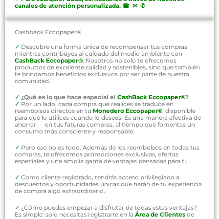
canales de atención personalizada
.
☎ ✉ ✆
Cashback Eccopaper®
✓
Descubre una forma única de recompensar tus compras
mientras contribuyes al cuidado del medio ambiente con
CashBack Eccopaper®
. Nosotros no solo te ofrecemos
productos de excelente calidad y sostenibles, sino que también
te brindamos beneficios exclusivos por ser parte de nuestra
comunidad.
✓
¿Qué es lo que hace especial el
CashBack Eccopaper®
?
✓
Por un lado, cada compra que realices se traduce en
reembolsos directos en tu
Monedero Eccopaper®
, disponible
para que lo utilices cuando lo desees. Es una manera efectiva de
ahorrar en tus futuras compras, al tiempo que fomentas un
consumo más consciente y responsable.
✓
Pero eso no es todo. Además de los reembolsos en todas tus
compras, te ofrecemos promociones exclusivas, ofertas
especiales y una amplia gama de ventajas pensadas para ti.
✓
Como cliente registrado, tendrás acceso privilegiado a
descuentos y oportunidades únicas que harán de tu experiencia
de compra algo extraordinario.
✓
¿Cómo puedes empezar a disfrutar de todas estas ventajas?
Es simple: solo necesitas registrarte en la
Área de Clientes
de