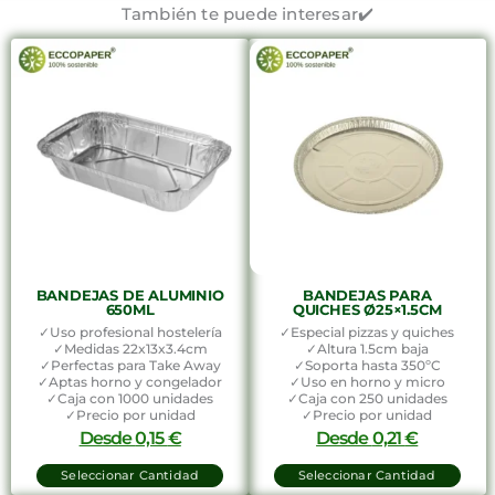
También te puede interesar✔️
BANDEJAS DE ALUMINIO
BANDEJAS PARA
650ML
QUICHES Ø25×1.5CM
✓Uso profesional hostelería
✓Especial pizzas y quiches
✓Medidas 22x13x3.4cm
✓Altura 1.5cm baja
✓Perfectas para Take Away
✓Soporta hasta 350ºC
✓Aptas horno y congelador
✓Uso en horno y micro
✓Caja con 1000 unidades
✓Caja con 250 unidades
✓Precio por unidad
✓Precio por unidad
Desde
0,15
€
Desde
0,21
€
Seleccionar Cantidad
Seleccionar Cantidad