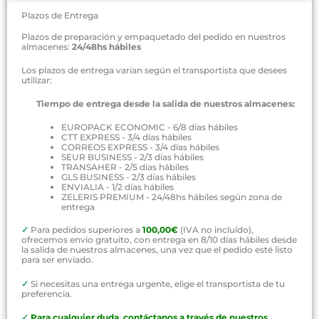
Plazos de Entrega
Plazos de preparación y empaquetado del pedido en nuestros
almacenes:
24/48hs hábiles
Los plazos de entrega varían según el transportista que desees
utilizar:
Tiempo de entrega desde la salida de nuestros almacenes:
EUROPACK ECONOMIC - 6/8 días hábiles
CTT EXPRESS - 3/4 días hábiles
CORREOS EXPRESS - 3/4 días hábiles
SEUR BUSINESS - 2/3 días hábiles
TRANSAHER - 2/5 días hábiles
GLS BUSINESS - 2/3 días hábiles
ENVIALIA - 1/2 días hábiles
ZELERIS PREMIUM - 24/48hs hábiles según zona de
entrega
✓
Para pedidos superiores a
100,00€
(IVA no incluído),
ofrecemos envío gratuito, con entrega en 8/10 días hábiles desde
la salida de nuestros almacenes, una vez que el pedido esté listo
para ser enviado.
✓
Si necesitas una entrega urgente, elige el transportista de tu
preferencia.
✓
P
ara cualquier duda, contáctanos a través de nuestros