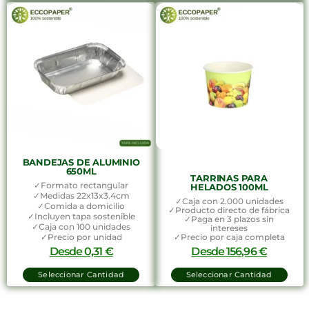
BANDEJAS DE ALUMINIO
650ML
TARRINAS PARA
✓Formato rectangular
HELADOS 100ML
✓Medidas 22x13x3.4cm
✓Caja con 2.000 unidades
✓Comida a domicilio
✓Producto directo de fábrica
✓Incluyen tapa sostenible
✓Paga en 3 plazos sin
✓Caja con 100 unidades
intereses
✓Precio por unidad
✓Precio por caja completa
Desde
0,31
€
Desde
156,96
€
Seleccionar Cantidad
Seleccionar Cantidad