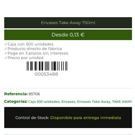
Envases Take Away 750ml
Desde
0,13
€
✓Caja con 500 unidades
✓Producto directo de fábrica
✓Paga en 3 plazos sin intereses
✓Precio por unidad
00053488
Referencia:
85706
Categorías:
Caja 500 unidades
,
Envases
,
Envases Take Away
,
TAKE AWAY
Control de Stock:
Disponible para entrega inmediata