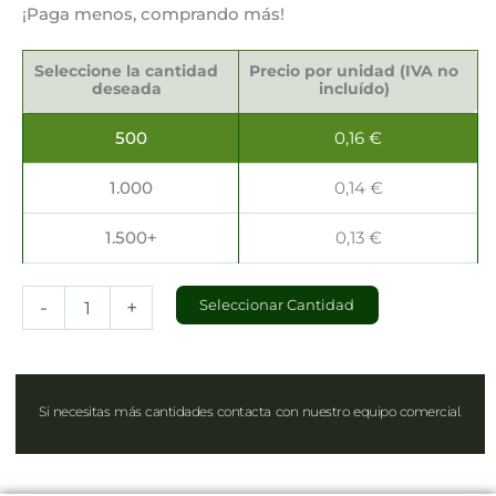
¡Paga menos, comprando más!
Envases
Take
Seleccione la cantidad
Precio por unidad (IVA no
Away
deseada
incluído)
750ml
cantidad
500
0,16
€
1.000
0,14
€
1.500+
0,13
€
-
+
Seleccionar Cantidad
Si necesitas más cantidades contacta con nuestro equipo comercial.