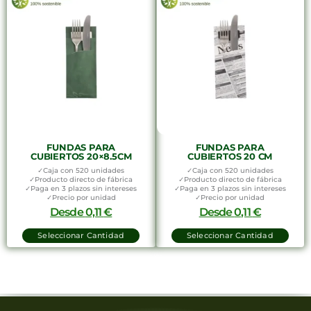
FUNDAS PARA
FUNDAS PARA
CUBIERTOS 20×8.5CM
CUBIERTOS 20 CM
✓Caja con 520 unidades
✓Caja con 520 unidades
✓Producto directo de fábrica
✓Producto directo de fábrica
✓Paga en 3 plazos sin intereses
✓Paga en 3 plazos sin intereses
✓Precio por unidad
✓Precio por unidad
Desde
0,11
€
Desde
0,11
€
Seleccionar Cantidad
Seleccionar Cantidad