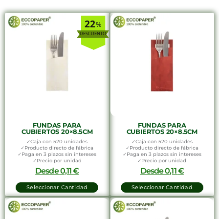
22
%
FUNDAS PARA
FUNDAS PARA
CUBIERTOS 20×8.5CM
CUBIERTOS 20×8.5CM
✓Caja con 520 unidades
✓Caja con 520 unidades
✓Producto directo de fábrica
✓Producto directo de fábrica
✓Paga en 3 plazos sin intereses
✓Paga en 3 plazos sin intereses
✓Precio por unidad
✓Precio por unidad
Desde
0,11
€
Desde
0,11
€
Seleccionar Cantidad
Seleccionar Cantidad