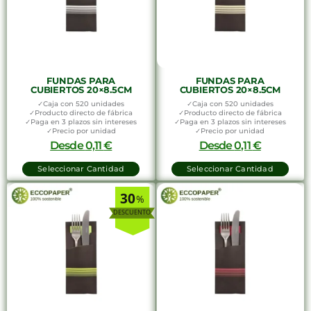
FUNDAS PARA
FUNDAS PARA
CUBIERTOS 20×8.5CM
CUBIERTOS 20×8.5CM
✓Caja con 520 unidades
✓Caja con 520 unidades
✓Producto directo de fábrica
✓Producto directo de fábrica
✓Paga en 3 plazos sin intereses
✓Paga en 3 plazos sin intereses
✓Precio por unidad
✓Precio por unidad
Desde
0,11
€
Desde
0,11
€
Seleccionar Cantidad
Seleccionar Cantidad
30
%