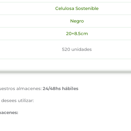
Celulosa Sostenible
Negro
20×8.5cm
520 unidades
uestros almacenes:
24/48hs hábiles
desees utilizar:
macenes: