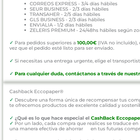
CORREOS EXPRESS - 3/4 días hábiles
SEUR BUSINESS - 2/3 días hábiles
TRANSAHER - 2/5 días hábiles
GLS BUSINESS - 2/3 días hábiles
ENVIALIA - 1/2 días hábiles
ZELERIS PREMIUM - 24/48hs hábiles según zo
✓
Para pedidos superiores a
100,00€
(IVA no incluído)
vez que el pedido esté listo para ser enviado.
✓
Si necesitas una entrega urgente, elige el transportist
✓
P
ara cualquier duda, contáctanos a través de nuest
Cashback Eccopaper®
✓
Descubre una forma única de recompensar tus compr
te ofrecemos productos de excelente calidad y sosteni
✓
¿Qué es lo que hace especial el
CashBack Eccopape
✓
Por un lado, cada compra que realices se traduce en
una manera efectiva de ahorrar en tus futuras compr