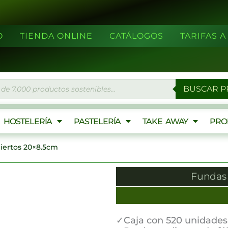
O
TIENDA ONLINE
CATÁLOGOS
TARIFAS 
eda
BUSCAR 
ctos
HOSTELERÍA
PASTELERÍA
TAKE AWAY
PRO
iertos 20×8.5cm
Fundas 
✓Caja con 520 unidades