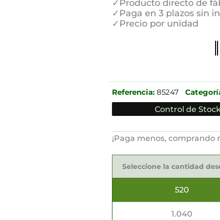
✓Producto directo de fá
✓Paga en 3 plazos sin i
✓Precio por unidad
Referencia:
85247
Categorí
Control de Stock
¡Paga menos, comprando 
Fundas
para
Seleccione la cantidad de
cubiertos
20x8.5cm
cantidad
520
1.040