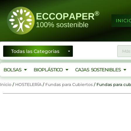
Ir
al
contenido
INICI
Búsqu
de
produ
BOLSAS
BIOPLÁSTICO
CAJAS SOSTENIBLES
Inicio
/
HOSTELERÍA
/
Fundas para Cubiertos
/ Fundas para cub