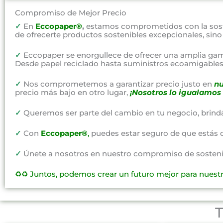
Compromiso de Mejor Precio
✓
En
Eccopaper®
,
estamos comprometidos con la soste
de ofrecerte productos sostenibles excepcionales, sin
✓
Eccopaper se enorgullece de ofrecer una amplia gam
Desde papel reciclado hasta suministros ecoamigables,
✓
Nos comprometemos a garantizar precio justo en
nu
precio más bajo en otro lugar,
¡Nosotros lo igualamos 
✓
Queremos ser parte del cambio en tu negocio, brind
✓
Con
Eccopaper®
,
puedes estar seguro de que estás 
✓
Únete a nosotros en nuestro compromiso de sostenibi
♻️♻️
Juntos, podemos crear un futuro mejor para nuest
T