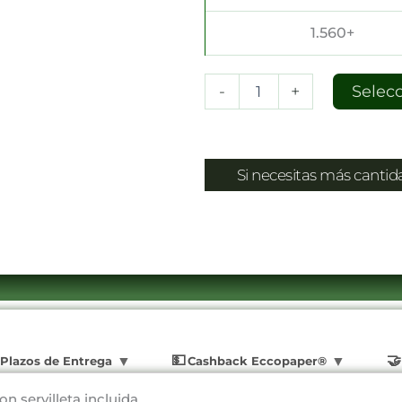
1.560+
-
+
Selec
Si necesitas más canti
Plazos de Entrega
Cashback Eccopaper®
n servilleta incluida