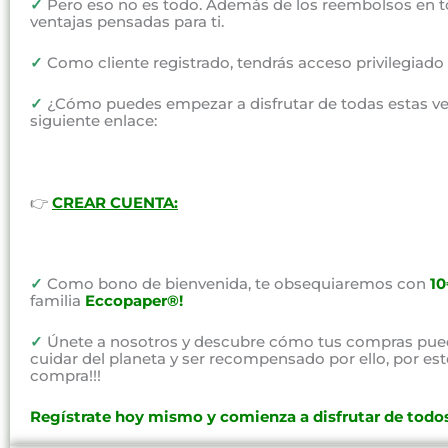
✓
Pero eso no es todo. Además de los reembolsos en t
ventajas pensadas para ti.
✓
Como cliente registrado, tendrás acceso privilegiad
✓
¿Cómo puedes empezar a disfrutar de todas estas vent
siguiente enlace:
👉
CREAR CUENTA:
✓
Como bono de bienvenida, te obsequiaremos con
1
familia
Eccopaper®!
✓
Únete a nosotros y descubre cómo tus compras pued
cuidar del planeta y ser recompensado por ello, por e
compra!!!
Regístrate hoy mismo y comienza a disfrutar de todos