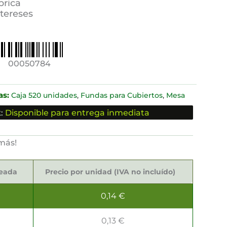
brica
ntereses
00050784
as:
,
,
Caja 520 unidades
Fundas para Cubiertos
Mesa
:
Disponible para entrega inmediata
más!
seada
Precio por unidad (IVA no incluído)
0,14
€
0,13
€