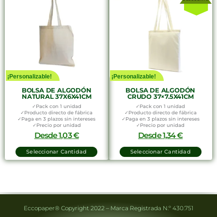
¡Personalizable!
¡Personalizable!
BOLSA DE ALGODÓN
BOLSA DE ALGODÓN
NATURAL 37X6X41CM
CRUDO 37×7.5X41CM
✓Pack con 1 unidad
✓Pack con 1 unidad
✓Producto directo de fábrica
✓Producto directo de fábrica
✓Paga en 3 plazos sin intereses
✓Paga en 3 plazos sin intereses
✓Precio por unidad
✓Precio por unidad
Desde
1,03
€
Desde
1,34
€
Seleccionar Cantidad
Seleccionar Cantidad
Eccopaper® Copyright 2022 – Marca Registrada N.º 430.751