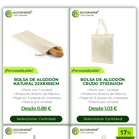
¡Personalizable!
¡Personalizable!
BOLSA DE ALGODÓN
BOLSA DE ALGODÓN
NATURAL 22X8X56CM
CRUDO 37X3X41CM
✓Pack con 1 unidad
✓Pack con 1 unidad
✓Producto directo de fábrica
✓Producto directo de fábrica
✓Paga en 3 plazos sin intereses
✓Paga en 3 plazos sin intereses
✓Precio por unidad
✓Precio por unidad
Desde
0,89
€
Desde
1,03
€
Seleccionar Cantidad
Seleccionar Cantidad
17
%