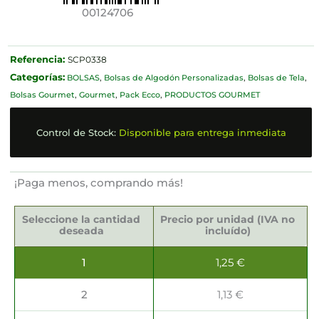
00124706
Referencia:
SCP0338
Categorías:
BOLSAS
,
Bolsas de Algodón Personalizadas
,
Bolsas de Tela
,
Bolsas Gourmet
,
Gourmet
,
Pack Ecco
,
PRODUCTOS GOURMET
Control de Stock:
Disponible para entrega inmediata
¡Paga menos, comprando más!
Bolsa
de
Seleccione la cantidad
Precio por unidad (IVA no
Algodón
deseada
incluído)
Crudo
37x3x41cm
1
1,25
€
cantidad
2
1,13
€