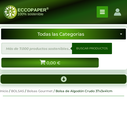
Ir
al
contenido
Búsqueda
BUSCAR PRODUCTOS
de
productos
0,00
€
Inicio
/
BOLSAS
/
Bolsas Gourmet
/ Bolsa de Algodón Crudo 37x3x41cm