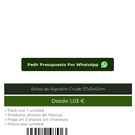
Pedir Presupuesto Por WhatsApp
Bolsa de Algodón Crudo 37x3x41cm
Desde
1,03
€
✓Pack con 1 unidad
✓Producto directo de fábrica
✓Paga en 3 plazos sin intereses
✓Precio por unidad