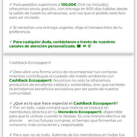
✓
Para pedidos superiores a
100,00€
(IVA no incluído),
ofrecemos envío gratuito, con entrega en 8/10 días hábiles desde
la salida de nuestros almacenes, una vez que el pedido esté listo
para ser enviado.
✓
Si necesitas una entrega urgente, elige el transportista de tu
preferencia.
✓
P
ara cualquier duda, contáctanos a través de nuestros
canales de atención personalizada
.
☎ ✉ ✆
Cashback Eccopaper®
✓
Descubre una forma única de recompensar tus compras
mientras contribuyes al cuidado del medio ambiente con
CashBack Eccopaper®
. Nosotros no solo te ofrecemos
productos de excelente calidad y sostenibles, sino que también
te brindamos beneficios exclusivos por ser parte de nuestra
comunidad.
✓
¿Qué es lo que hace especial el
CashBack Eccopaper®
?
✓
Por un lado, cada compra que realices se traduce en
reembolsos directos en tu
Monedero Eccopaper®
, disponible
para que lo utilices cuando lo desees. Es una manera efectiva de
ahorrar en tus futuras compras, al tiempo que fomentas un
consumo más consciente y responsable.
✓
Pero eso no es todo. Además de los reembolsos en todas tus