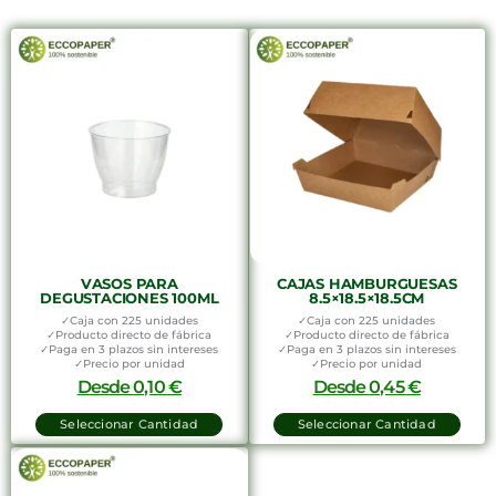
VASOS PARA
CAJAS HAMBURGUESAS
DEGUSTACIONES 100ML
8.5×18.5×18.5CM
✓Caja con 225 unidades
✓Caja con 225 unidades
✓Producto directo de fábrica
✓Producto directo de fábrica
✓Paga en 3 plazos sin intereses
✓Paga en 3 plazos sin intereses
✓Precio por unidad
✓Precio por unidad
Desde
0,10
€
Desde
0,45
€
Seleccionar Cantidad
Seleccionar Cantidad