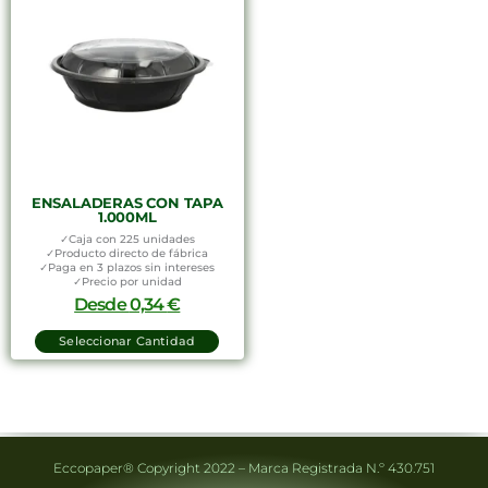
ENSALADERAS CON TAPA
1.000ML
✓Caja con 225 unidades
✓Producto directo de fábrica
✓Paga en 3 plazos sin intereses
✓Precio por unidad
Desde
0,34
€
Seleccionar Cantidad
Eccopaper® Copyright 2022 – Marca Registrada N.º 430.751