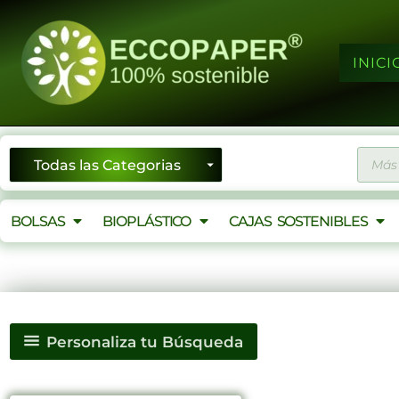
Ir
al
contenido
INICI
Búsqu
de
produ
BOLSAS
BIOPLÁSTICO
CAJAS SOSTENIBLES
Personaliza tu Búsqueda