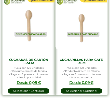
¡Proximamente!
¡Proximamente!
DISPONIBLE BAJO ENCARGO
DISPONIBLE BAJO ENCARGO
CUCHARAS DE CARTÓN
CUCHARILLAS PARA CAFÉ
15.5CM
13CM
✓Caja con 120 unidades
✓Caja con 120 unidades
✓Producto directo de fábrica
✓Producto directo de fábrica
✓Paga en 3 plazos sin intereses
✓Paga en 3 plazos sin intereses
✓Precio por unidad
✓Precio por unidad
Desde
0,09
€
Desde
0,09
€
Seleccionar Cantidad
Seleccionar Cantidad