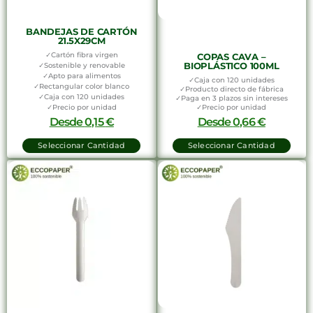
BANDEJAS DE CARTÓN
21.5X29CM
✓Cartón fibra virgen
COPAS CAVA –
BIOPLÁSTICO 100ML
✓Sostenible y renovable
✓Apto para alimentos
✓Caja con 120 unidades
✓Rectangular color blanco
✓Producto directo de fábrica
✓Caja con 120 unidades
✓Paga en 3 plazos sin intereses
✓Precio por unidad
✓Precio por unidad
Desde
0,15
€
Desde
0,66
€
Seleccionar Cantidad
Seleccionar Cantidad