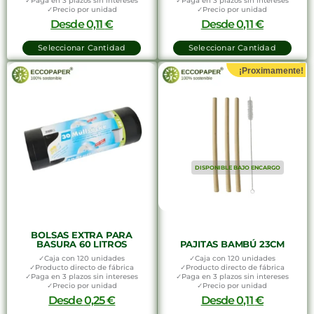
✓Paga en 3 plazos sin intereses
✓Paga en 3 plazos sin intereses
✓Precio por unidad
✓Precio por unidad
Desde
0,11
€
Desde
0,11
€
Seleccionar Cantidad
Seleccionar Cantidad
¡Proximamente!
DISPONIBLE BAJO ENCARGO
BOLSAS EXTRA PARA
BASURA 60 LITROS
PAJITAS BAMBÚ 23CM
✓Caja con 120 unidades
✓Caja con 120 unidades
✓Producto directo de fábrica
✓Producto directo de fábrica
✓Paga en 3 plazos sin intereses
✓Paga en 3 plazos sin intereses
✓Precio por unidad
✓Precio por unidad
Desde
0,25
€
Desde
0,11
€