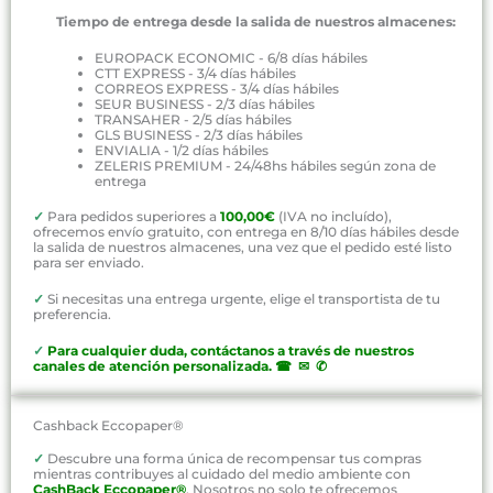
Tiempo de entrega desde la salida de nuestros almacenes:
EUROPACK ECONOMIC - 6/8 días hábiles
CTT EXPRESS - 3/4 días hábiles
CORREOS EXPRESS - 3/4 días hábiles
SEUR BUSINESS - 2/3 días hábiles
TRANSAHER - 2/5 días hábiles
GLS BUSINESS - 2/3 días hábiles
ENVIALIA - 1/2 días hábiles
ZELERIS PREMIUM - 24/48hs hábiles según zona de
entrega
✓
Para pedidos superiores a
100,00€
(IVA no incluído),
ofrecemos envío gratuito, con entrega en 8/10 días hábiles desde
la salida de nuestros almacenes, una vez que el pedido esté listo
para ser enviado.
✓
Si necesitas una entrega urgente, elige el transportista de tu
preferencia.
✓
P
ara cualquier duda, contáctanos a través de nuestros
canales de atención personalizada
.
☎ ✉ ✆
Cashback Eccopaper®
✓
Descubre una forma única de recompensar tus compras
mientras contribuyes al cuidado del medio ambiente con
CashBack Eccopaper®
. Nosotros no solo te ofrecemos