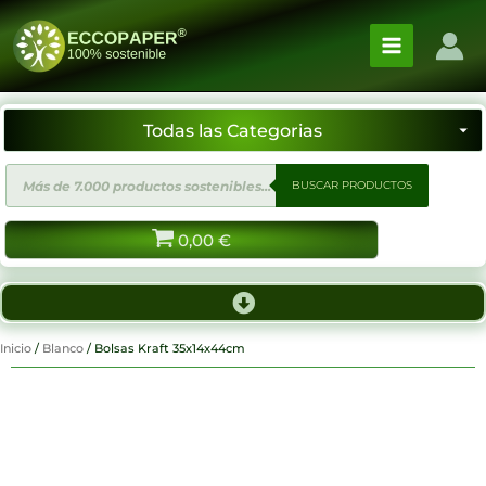
Ir
al
contenido
Búsqueda
BUSCAR PRODUCTOS
de
productos
0,00
€
Inicio
/
Blanco
/ Bolsas Kraft 35x14x44cm