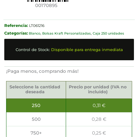
00170895
Referencia:
LT061216
Categorías:
Blanco
,
Bolsas Kraft Personalizadas
,
Caja 250 unidades
Control de Stock:
Disponible para entrega inmediata
¡Paga menos, comprando más!
Bolsas
Kraft
Seleccione la cantidad
Precio por unidad (IVA no
35x14x44cm
deseada
incluído)
cantidad
250
0,31
€
500
0,28
€
750+
0,25
€