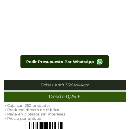
Pedir Presupuesto Por WhatsApp
Bolsas Kraft 35x14x44cm
Desde
0,25
€
✓Caja con 250 unidades
✓Producto directo de fábrica
✓Paga en 3 plazos sin intereses
✓Precio por unidad