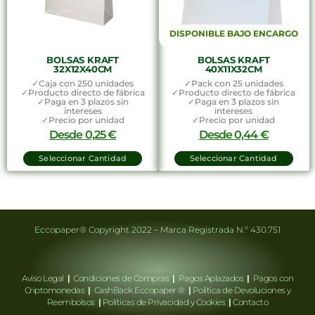
DISPONIBLE BAJO ENCARGO
BOLSAS KRAFT
BOLSAS KRAFT
32X12X40CM
40X11X32CM
✓Caja con 250 unidades
✓Pack con 25 unidades
✓Producto directo de fábrica
✓Producto directo de fábrica
✓Paga en 3 plazos sin
✓Paga en 3 plazos sin
intereses
intereses
✓Precio por unidad
✓Precio por unidad
Desde
0,25
€
Desde
0,44
€
Seleccionar Cantidad
Seleccionar Cantidad
Eccopaper® Copyright 2022 – Marca Registrada N.º 430.751
Aviso Legal
|
Condiciones de Compras
|
Pagos Aplazados
|
Pagos con
Criptomonedas
|
CashBack Eccopaper ®
|
Política de Devoluciones y
Reembolsos
|
Políticas de Privacidad y Cookies
|
Contacto