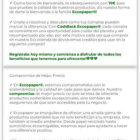
✓
Como bono de bienvenida, te obsequiaremos con
10€
para
que pruebes la calidad de nuestros productos. ¡Es nuestra forma
de darte la bienvenida a la familia
Eccopaper®!
✓
Únete a nosotros y descubre cómo tus compras pueden
marcar la diferencia. Con
CashBack Eccopaper®
, cada compra
se convierte en una oportunidad para cuidar del planeta y ser
recompensado por ello, por este motivo cada vez que compres
en nuestra Eccotienda de devolvemos creditos para usar en la
siguiente compra!!!
Regístrate hoy mismo y comienza a disfrutar de todos los
beneficios que tenemos para ofrecerte!💚💚💚
Compromiso de Mejor Precio
✓
En
Eccopaper®
,
estamos comprometidos con la
sostenibilidad y la calidad en cada paso que damos. Nuestro
compromiso
de mejor precio no solo se trata de ofrecerte
productos sostenibles excepcionales, sino también de
asegurarnos de que sean accesibles para tu negocio.
✓
Eccopaper se enorgullece de ofrecer una amplia gama de
productos sostenibles que no solo benefician a tu empresa, sino
también al medio ambiente. Desde papel reciclado hasta
suministros ecoamigables, estamos aquí para ayudarte a hacer
una diferencia positiva.