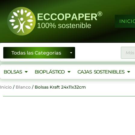
Ir
al
contenido
INICI
Búsqu
de
produ
BOLSAS
BIOPLÁSTICO
CAJAS SOSTENIBLES
Inicio
/
Blanco
/ Bolsas Kraft 24x11x32cm