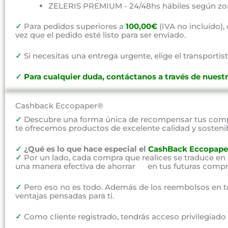
ZELERIS PREMIUM - 24/48hs hábiles según zo
✓
Para pedidos superiores a
100,00€
(IVA no incluído)
vez que el pedido esté listo para ser enviado.
✓
Si necesitas una entrega urgente, elige el transportist
✓
P
ara cualquier duda, contáctanos a través de nuest
Cashback Eccopaper®
✓
Descubre una forma única de recompensar tus compr
te ofrecemos productos de excelente calidad y sosteni
✓
¿Qué es lo que hace especial el
CashBack Eccopape
✓
Por un lado, cada compra que realices se traduce en
una manera efectiva de ahorrar en tus futuras compr
✓
Pero eso no es todo. Además de los reembolsos en t
ventajas pensadas para ti.
✓
Como cliente registrado, tendrás acceso privilegiad