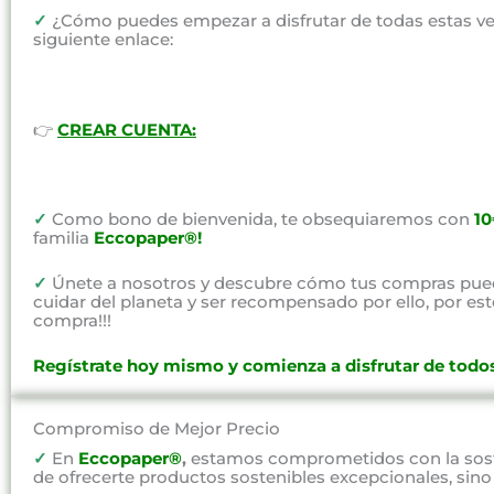
✓
¿Cómo puedes empezar a disfrutar de todas estas vent
siguiente enlace:
👉
CREAR CUENTA:
✓
Como bono de bienvenida, te obsequiaremos con
1
familia
Eccopaper®!
✓
Únete a nosotros y descubre cómo tus compras pued
cuidar del planeta y ser recompensado por ello, por e
compra!!!
Regístrate hoy mismo y comienza a disfrutar de todos
Compromiso de Mejor Precio
✓
En
Eccopaper®
,
estamos comprometidos con la soste
de ofrecerte productos sostenibles excepcionales, sin