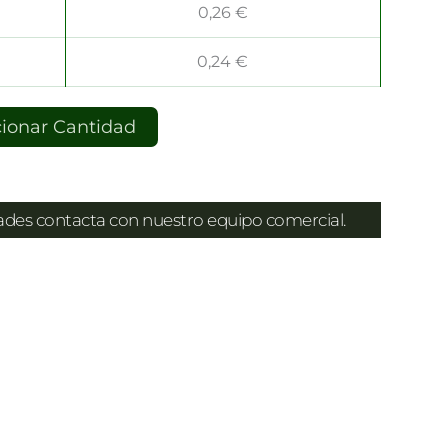
0,26
€
0,24
€
cionar Cantidad
dades contacta con nuestro equipo comercial.