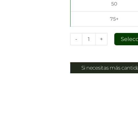
50
75+
-
+
Selec
Si necesitas más canti