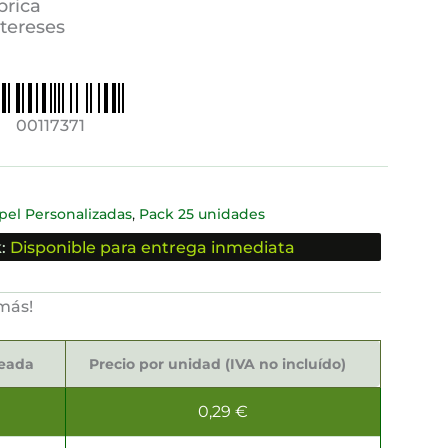
brica
ntereses
00117371
,
pel Personalizadas
Pack 25 unidades
:
Disponible para entrega inmediata
más!
seada
Precio por unidad (IVA no incluído)
0,29
€