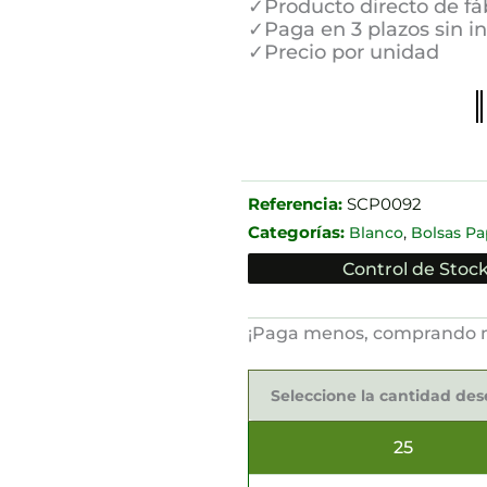
✓Producto directo de fá
✓Paga en 3 plazos sin i
✓Precio por unidad
Referencia:
SCP0092
Categorías:
,
Blanco
Bolsas Pa
Control de Stock
¡Paga menos, comprando 
Bolsas
Kraft
Seleccione la cantidad de
24x11x32cm
cantidad
25