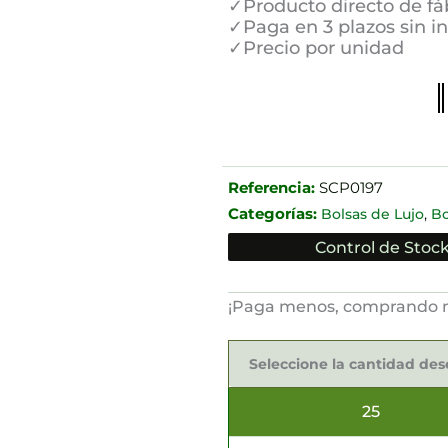
✓Producto directo de fá
✓Paga en 3 plazos sin i
✓Precio por unidad
Referencia:
SCP0197
Categorías:
,
Bolsas de Lujo
Bo
Control de Stock
¡Paga menos, comprando 
Bolsas
de
Seleccione la cantidad de
Lujo
35x12x24cm
cantidad
25