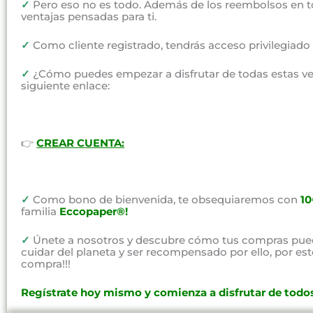
✓
Pero eso no es todo. Además de los reembolsos en t
ventajas pensadas para ti.
✓
Como cliente registrado, tendrás acceso privilegiad
✓
¿Cómo puedes empezar a disfrutar de todas estas vent
siguiente enlace:
👉
CREAR CUENTA:
✓
Como bono de bienvenida, te obsequiaremos con
1
familia
Eccopaper®!
✓
Únete a nosotros y descubre cómo tus compras pued
cuidar del planeta y ser recompensado por ello, por e
compra!!!
Regístrate hoy mismo y comienza a disfrutar de todos