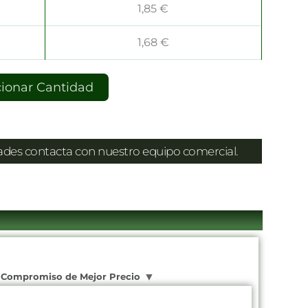
1,85
€
1,68
€
cionar Cantidad
dades contacta con nuestro equipo comercial.
Compromiso de Mejor Precio