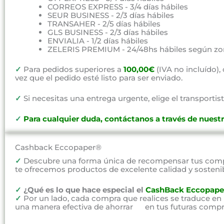
CORREOS EXPRESS - 3/4 días hábiles
SEUR BUSINESS - 2/3 días hábiles
TRANSAHER - 2/5 días hábiles
GLS BUSINESS - 2/3 días hábiles
ENVIALIA - 1/2 días hábiles
ZELERIS PREMIUM - 24/48hs hábiles según zo
✓
Para pedidos superiores a
100,00€
(IVA no incluído)
vez que el pedido esté listo para ser enviado.
✓
Si necesitas una entrega urgente, elige el transportist
✓
P
ara cualquier duda, contáctanos a través de nuest
Cashback Eccopaper®
✓
Descubre una forma única de recompensar tus compr
te ofrecemos productos de excelente calidad y sosteni
✓
¿Qué es lo que hace especial el
CashBack Eccopape
✓
Por un lado, cada compra que realices se traduce en
una manera efectiva de ahorrar en tus futuras compr