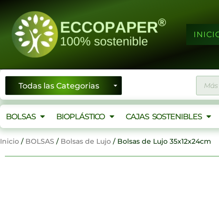
Ir
al
contenido
INICI
Búsqu
de
produ
BOLSAS
BIOPLÁSTICO
CAJAS SOSTENIBLES
Inicio
/
BOLSAS
/
Bolsas de Lujo
/ Bolsas de Lujo 35x12x24cm