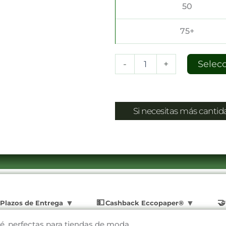
50
75+
-
+
Selec
Si necesitas más canti
Plazos de Entrega
Cashback Eccopaper®
é, perfectas para tiendas de moda