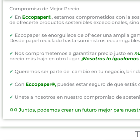
Compromiso de Mejor Precio
✓
En
Eccopaper®
,
estamos comprometidos con la soste
de ofrecerte productos sostenibles excepcionales, sin
✓
Eccopaper se enorgullece de ofrecer una amplia gam
Desde papel reciclado hasta suministros ecoamigables,
✓
Nos comprometemos a garantizar precio justo en
nu
precio más bajo en otro lugar,
¡Nosotros lo igualamos 
✓
Queremos ser parte del cambio en tu negocio, brind
✓
Con
Eccopaper®
,
puedes estar seguro de que estás 
✓
Únete a nosotros en nuestro compromiso de sostenibi
♻️♻️
Juntos, podemos crear un futuro mejor para nuest
T