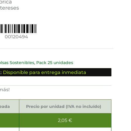
brica
ntereses
00120494
,
lsas Sostenibles
Pack 25 unidades
:
Disponible para entrega inmediata
más!
seada
Precio por unidad (IVA no incluído)
2,05
€