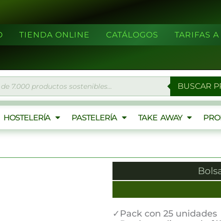
O
TIENDA ONLINE
CATÁLOGOS
TARIFAS 
eda
BUSCAR 
ctos
HOSTELERÍA
PASTELERÍA
TAKE AWAY
PRO
Bols
21
%
✓Pack con 25 unidades