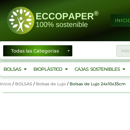
Ir
al
contenido
INICI
Búsqu
de
produ
BOLSAS
BIOPLÁSTICO
CAJAS SOSTENIBLES
Inicio
/
BOLSAS
/
Bolsas de Lujo
/ Bolsas de Lujo 24x10x35cm