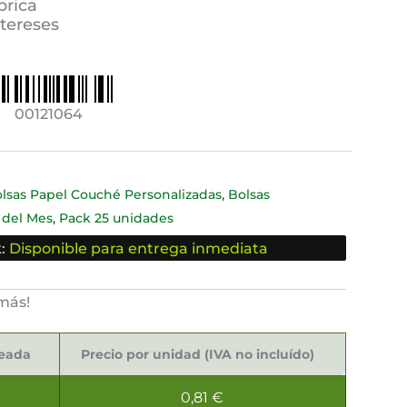
brica
ntereses
00121064
,
lsas Papel Couché Personalizadas
Bolsas
,
 del Mes
Pack 25 unidades
:
Disponible para entrega inmediata
más!
seada
Precio por unidad (IVA no incluído)
0,81
€