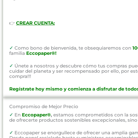
👉
CREAR CUENTA:
✓
Como bono de bienvenida, te obsequiaremos con
1
familia
Eccopaper®!
✓
Únete a nosotros y descubre cómo tus compras pued
cuidar del planeta y ser recompensado por ello, por e
compra!!!
Regístrate hoy mismo y comienza a disfrutar de todos
Compromiso de Mejor Precio
✓
En
Eccopaper®
,
estamos comprometidos con la soste
de ofrecerte productos sostenibles excepcionales, sin
✓
Eccopaper se enorgullece de ofrecer una amplia gam
Desde papel reciclado hasta suministros ecoamigables,