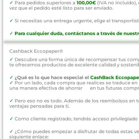
✓
Para pedidos superiores a
100,00€
(IVA no incluído)
vez que el pedido esté listo para ser enviado.
✓
Si necesitas una entrega urgente, elige el transportist
✓
P
ara cualquier duda, contáctanos a través de nuest
Cashback Eccopaper®
✓
Descubre una forma única de recompensar tus compr
te ofrecemos productos de excelente calidad y sosteni
✓
¿Qué es lo que hace especial el
CashBack Eccopape
✓
Por un lado, cada compra que realices se traduce en
una manera efectiva de ahorrar en tus futuras compr
✓
Pero eso no es todo. Además de los reembolsos en t
ventajas pensadas para ti.
✓
Como cliente registrado, tendrás acceso privilegiad
✓
¿Cómo puedes empezar a disfrutar de todas estas vent
siguiente enlace: