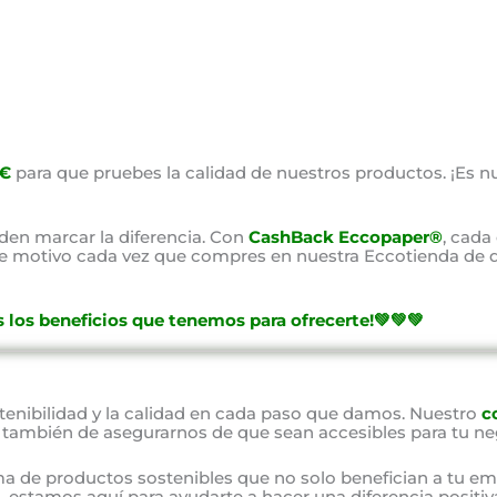
0€
para que pruebes la calidad de nuestros productos. ¡Es nu
en marcar la diferencia. Con
CashBack Eccopaper®
, cada
ste motivo cada vez que compres en nuestra Eccotienda de d
 los beneficios que tenemos para ofrecerte!💚💚💚
nibilidad y la calidad en cada paso que damos. Nuestro
c
o también de asegurarnos de que sean accesibles para tu ne
a de productos sostenibles que no solo benefician a tu em
 estamos aquí para ayudarte a hacer una diferencia positiv