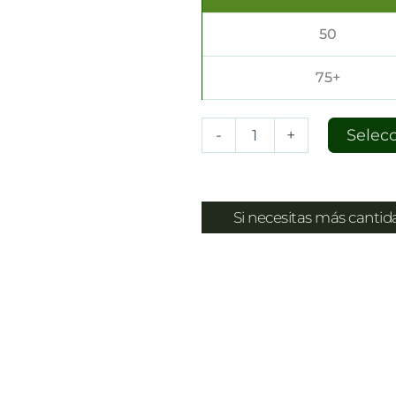
50
75+
-
+
Selec
Si necesitas más canti