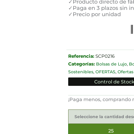
✓Producto directo de fá
✓Paga en 3 plazos sin i
✓Precio por unidad
Referencia:
SCP0216
Categorías:
,
Bolsas de Lujo
Bo
,
,
Sostenibles
OFERTAS
Ofertas
Control de Stock
¡Paga menos, comprando 
Bolsas
de
Seleccione la cantidad de
Lujo
24x10x35cm
cantidad
25