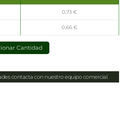
0,73
€
0,66
€
cionar Cantidad
dades contacta con nuestro equipo comercial.