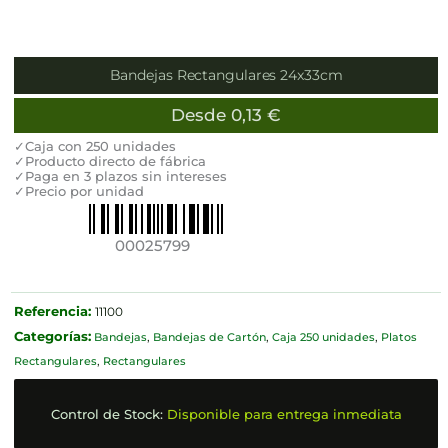
Bandejas Rectangulares 24x33cm
Desde
0,13
€
✓Caja con 250 unidades
✓Producto directo de fábrica
✓Paga en 3 plazos sin intereses
✓Precio por unidad
00025799
Referencia:
11100
Categorías:
Bandejas
,
Bandejas de Cartón
,
Caja 250 unidades
,
Platos
Rectangulares
,
Rectangulares
Control de Stock:
Disponible para entrega inmediata