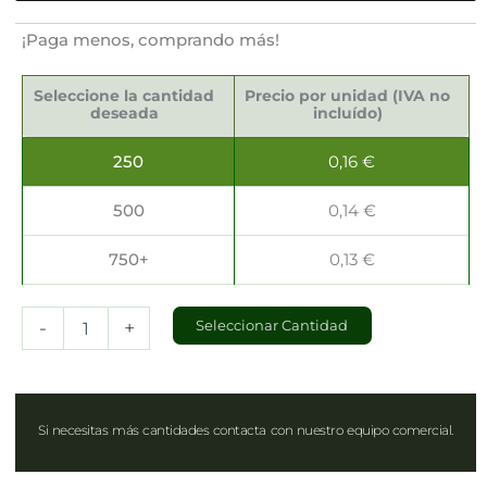
¡Paga menos, comprando más!
Bandejas
Rectangulares
Seleccione la cantidad
Precio por unidad (IVA no
24x33cm
deseada
incluído)
cantidad
250
0,16
€
500
0,14
€
750+
0,13
€
-
+
Seleccionar Cantidad
Si necesitas más cantidades contacta con nuestro equipo comercial.