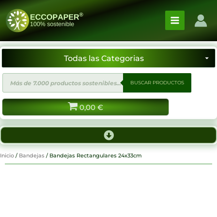
Ir
al
contenido
Búsqueda
BUSCAR PRODUCTOS
de
productos
0,00
€
Inicio
/
Bandejas
/ Bandejas Rectangulares 24x33cm