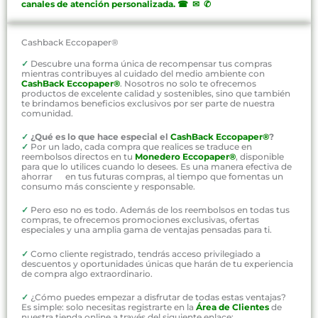
canales de atención personalizada
.
☎ ✉ ✆
Cashback Eccopaper®
✓
Descubre una forma única de recompensar tus compras
mientras contribuyes al cuidado del medio ambiente con
CashBack Eccopaper®
. Nosotros no solo te ofrecemos
productos de excelente calidad y sostenibles, sino que también
te brindamos beneficios exclusivos por ser parte de nuestra
comunidad.
✓
¿Qué es lo que hace especial el
CashBack Eccopaper®
?
✓
Por un lado, cada compra que realices se traduce en
reembolsos directos en tu
Monedero Eccopaper®
, disponible
para que lo utilices cuando lo desees. Es una manera efectiva de
ahorrar en tus futuras compras, al tiempo que fomentas un
consumo más consciente y responsable.
✓
Pero eso no es todo. Además de los reembolsos en todas tus
compras, te ofrecemos promociones exclusivas, ofertas
especiales y una amplia gama de ventajas pensadas para ti.
✓
Como cliente registrado, tendrás acceso privilegiado a
descuentos y oportunidades únicas que harán de tu experiencia
de compra algo extraordinario.
✓
¿Cómo puedes empezar a disfrutar de todas estas ventajas?
Es simple: solo necesitas registrarte en la
Área de Clientes
de
nuestra tienda online a través del siguiente enlace: