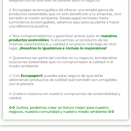
asegurarnos de que sean accesibles para tu negocio.
✓
Eccopaper se enorgullece de ofrecer una amplia gama de
productos sostenibles que no solo benefician a tu empresa, sino
también al medio ambiente. Desde papel reciclado hasta
suministros ecoamigables, estamos aquí para ayudarte a hacer
una diferencia positiva.
✓
Nos comprometemos a garantizar precio justo en
nuestros
productos sostenibles
. Si encuentras un producto de las
mismas características y calidad a un precio más bajo en otro
lugar,
¡Nosotros lo igualamos e incluso lo mejoramos!
✓
Queremos ser parte del cambio en tu negocio, brindándote
soluciones sostenibles que no comprometan la calidad ni el
medio ambiente.
✓
Con
Eccopaper®
,
puedes estar seguro de que estás
obteniendo productos de calidad que también son amigables
con el planeta.
✓
Únete a nosotros en nuestro compromiso de sostenibilidad y
calidad.
♻️♻️
Juntos, podemos crear un futuro mejor para nuestro
negocio, nuestra comunidad y nuestro medio ambiente ♻️♻️