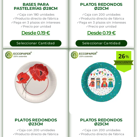
BASES PARA
PLATOS REDONDOS
PASTELERÍAS Ø28CM
Ø23CM
✓Caja con 180 unidades
✓Caja con 200 unidades
✓Producto directo de fábrica
✓Producto directo de fábrica
✓Paga en 3 plazos sin intereses
✓Paga en 3 plazos sin intereses
✓Precio por unidad
✓Precio por unidad
Desde
0,19
€
Desde
0,19
€
Seleccionar Cantidad
Seleccionar Cantidad
26
%
PLATOS REDONDOS
PLATOS REDONDOS
Ø23CM
Ø23CM
✓Caja con 200 unidades
✓Caja con 200 unidades
✓Producto directo de fábrica
✓Producto directo de fábrica