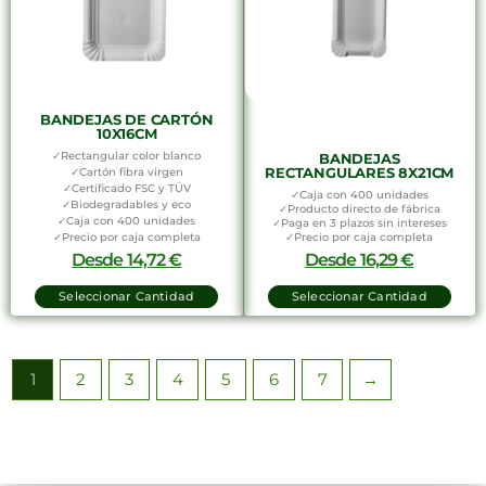
BANDEJAS DE CARTÓN
10X16CM
✓Rectangular color blanco
BANDEJAS
RECTANGULARES 8X21CM
✓Cartón fibra virgen
✓Certificado FSC y TÜV
✓Caja con 400 unidades
✓Biodegradables y eco
✓Producto directo de fábrica
✓Caja con 400 unidades
✓Paga en 3 plazos sin intereses
✓Precio por caja completa
✓Precio por caja completa
Desde
14,72
€
Desde
16,29
€
Seleccionar Cantidad
Seleccionar Cantidad
1
2
3
4
5
6
7
→