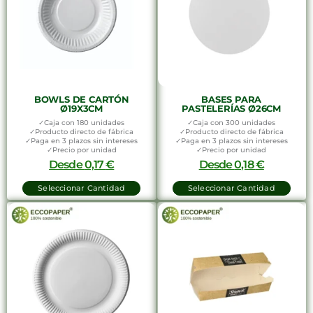
BOWLS DE CARTÓN
BASES PARA
Ø19X3CM
PASTELERÍAS Ø26CM
✓Caja con 180 unidades
✓Caja con 300 unidades
✓Producto directo de fábrica
✓Producto directo de fábrica
✓Paga en 3 plazos sin intereses
✓Paga en 3 plazos sin intereses
✓Precio por unidad
✓Precio por unidad
Desde
0,17
€
Desde
0,18
€
Seleccionar Cantidad
Seleccionar Cantidad