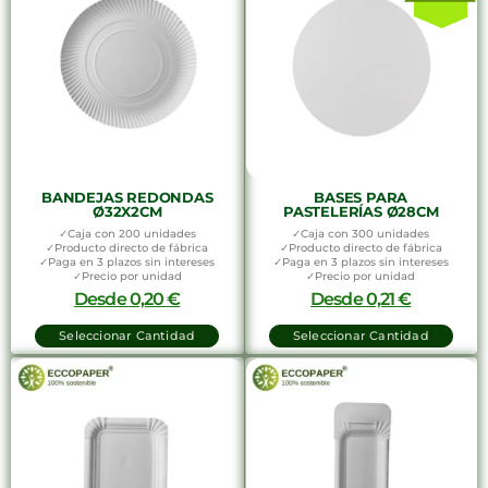
BANDEJAS REDONDAS
BASES PARA
Ø32X2CM
PASTELERÍAS Ø28CM
✓Caja con 200 unidades
✓Caja con 300 unidades
✓Producto directo de fábrica
✓Producto directo de fábrica
✓Paga en 3 plazos sin intereses
✓Paga en 3 plazos sin intereses
✓Precio por unidad
✓Precio por unidad
Desde
0,20
€
Desde
0,21
€
Seleccionar Cantidad
Seleccionar Cantidad