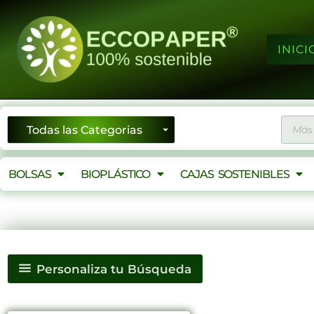
Ir
al
contenido
INICI
Búsqu
de
produ
BOLSAS
BIOPLÁSTICO
CAJAS SOSTENIBLES
Personaliza tu Búsqueda