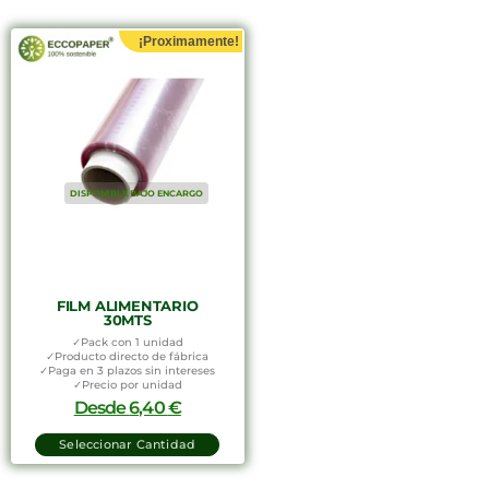
¡Proximamente!
DISPONIBLE BAJO ENCARGO
FILM ALIMENTARIO
30MTS
✓Pack con 1 unidad
✓Producto directo de fábrica
✓Paga en 3 plazos sin intereses
✓Precio por unidad
Desde
6,40
€
Seleccionar Cantidad