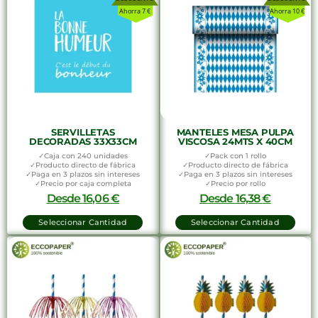
Ahorra 7 €
Ahorra 10 €
SERVILLETAS
MANTELES MESA PULPA
DECORADAS 33X33CM
VISCOSA 24MTS X 40CM
✓Caja con 240 unidades
✓Pack con 1 rollo
✓Producto directo de fábrica
✓Producto directo de fábrica
✓Paga en 3 plazos sin intereses
✓Paga en 3 plazos sin intereses
✓Precio por caja completa
✓Precio por rollo
Desde
16,06
€
Desde
16,38
€
Seleccionar Cantidad
Seleccionar Cantidad