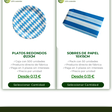
PLATOS REDONDOS
SOBRES DE PAPEL
Ø23CM
10X15CM
✓Caja con 500 unidades
✓Pack con 50 unidades
✓Producto directo de fábrica
✓Producto directo de fábrica
✓Paga en 3 plazos sin intereses
✓Paga en 3 plazos sin intereses
✓Precio por unidad
✓Precio por unidad
Desde
0,13
€
Desde
0,13
€
Seleccionar Cantidad
Seleccionar Cantidad