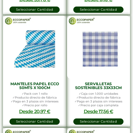
Seleccionar Cantidad
Seleccionar Cantidad
MANTELES PAPEL ECCO
SERVILLETAS
50MTS X 100CM
SOSTENIBLES 33X33CM
✓Pack con 1 rollo
✓Caja con 1.000 unidades
✓Producto directo de fábrica
✓Producto directo de fábrica
✓Paga en 3 plazos sin intereses
✓Paga en 3 plazos sin intereses
✓Precio por rollo
✓Precio por caja completa
Desde
20,97
€
Desde
17,56
€
Seleccionar Cantidad
Seleccionar Cantidad