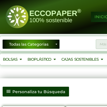
Ir
al
contenido
INICI
Búsqu
de
produ
BOLSAS
BIOPLÁSTICO
CAJAS SOSTENIBLES
Personaliza tu Búsqueda