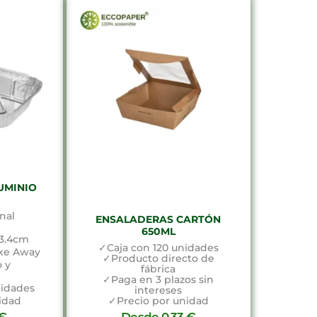
UMINIO
nal
ENSALADERAS CARTÓN
650ML
3.4cm
✓Caja con 120 unidades
ake Away
✓Producto directo de
 y
fábrica
r
✓Paga en 3 plazos sin
nidades
intereses
idad
✓Precio por unidad
€
Desde
0,33
€