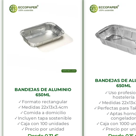
BANDEJAS DE AL
650ML
BANDEJAS DE ALUMINIO
✓Uso profesio
650ML
hostelería
✓Formato rectangular
✓Medidas 22x13x
✓Medidas 22x13x3.4cm
✓Perfectas para T
✓Comida a domicilio
✓Aptas horno
✓Incluyen tapa sostenible
congelado
✓Caja con 100 unidades
✓Caja con 1000 u
✓Precio por unidad
✓Precio por un
Desde
0,31
€
Desde
0,15