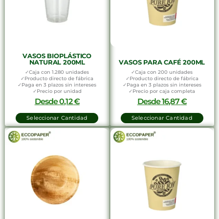
VASOS BIOPLÁSTICO
NATURAL 200ML
VASOS PARA CAFÉ 200ML
✓Caja con 1.280 unidades
✓Caja con 200 unidades
✓Producto directo de fábrica
✓Producto directo de fábrica
✓Paga en 3 plazos sin intereses
✓Paga en 3 plazos sin intereses
✓Precio por unidad
✓Precio por caja completa
Desde
0,12
€
Desde
16,87
€
Seleccionar Cantidad
Seleccionar Cantidad