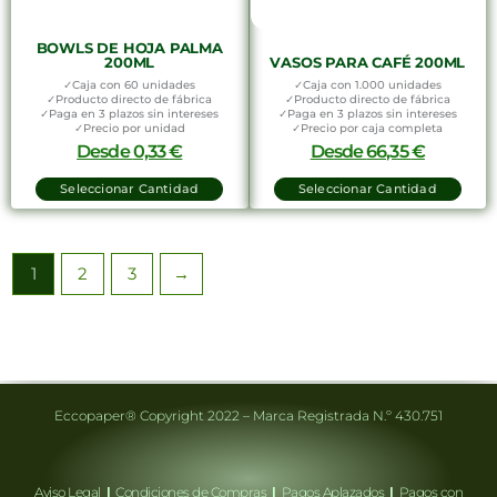
BOWLS DE HOJA PALMA
200ML
VASOS PARA CAFÉ 200ML
✓Caja con 60 unidades
✓Caja con 1.000 unidades
✓Producto directo de fábrica
✓Producto directo de fábrica
✓Paga en 3 plazos sin intereses
✓Paga en 3 plazos sin intereses
✓Precio por unidad
✓Precio por caja completa
Desde
0,33
€
Desde
66,35
€
Seleccionar Cantidad
Seleccionar Cantidad
1
2
3
→
Eccopaper® Copyright 2022 – Marca Registrada N.º 430.751
Aviso Legal
|
Condiciones de Compras
|
Pagos Aplazados
|
Pagos con