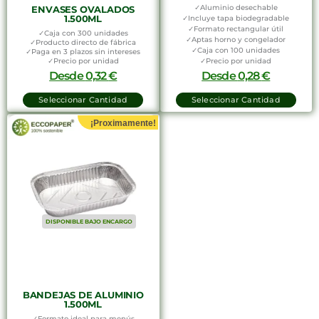
✓Aluminio desechable
ENVASES OVALADOS
1.500ML
✓Incluye tapa biodegradable
✓Formato rectangular útil
✓Caja con 300 unidades
✓Aptas horno y congelador
✓Producto directo de fábrica
✓Caja con 100 unidades
✓Paga en 3 plazos sin intereses
✓Precio por unidad
✓Precio por unidad
Desde
0,32
€
Desde
0,28
€
Seleccionar Cantidad
Seleccionar Cantidad
¡Proximamente!
DISPONIBLE BAJO ENCARGO
BANDEJAS DE ALUMINIO
1.500ML
✓Formato ideal para menús