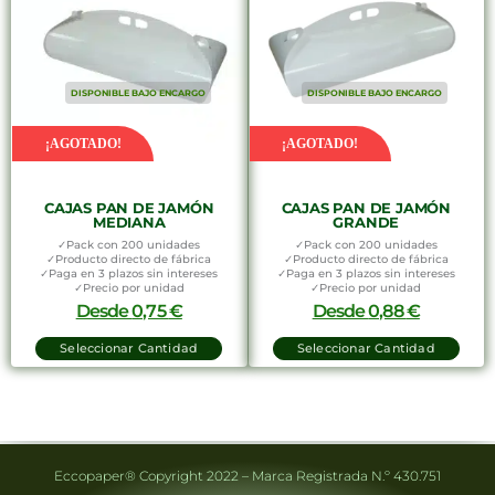
DISPONIBLE BAJO ENCARGO
DISPONIBLE BAJO ENCARGO
¡AGOTADO!
¡AGOTADO!
CAJAS PAN DE JAMÓN
CAJAS PAN DE JAMÓN
MEDIANA
GRANDE
✓Pack con 200 unidades
✓Pack con 200 unidades
✓Producto directo de fábrica
✓Producto directo de fábrica
✓Paga en 3 plazos sin intereses
✓Paga en 3 plazos sin intereses
✓Precio por unidad
✓Precio por unidad
Desde
0,75
€
Desde
0,88
€
Seleccionar Cantidad
Seleccionar Cantidad
Eccopaper® Copyright 2022 – Marca Registrada N.º 430.751