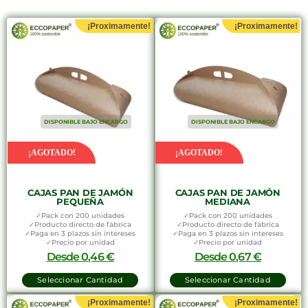
¡Proximamente!
¡Proximamente!
DISPONIBLE BAJO ENCARGO
DISPONIBLE BAJO ENCARGO
¡AGOTADO!
¡AGOTADO!
CAJAS PAN DE JAMÓN
CAJAS PAN DE JAMÓN
PEQUEÑA
MEDIANA
✓Pack con 200 unidades
✓Pack con 200 unidades
✓Producto directo de fábrica
✓Producto directo de fábrica
✓Paga en 3 plazos sin intereses
✓Paga en 3 plazos sin intereses
✓Precio por unidad
✓Precio por unidad
Desde
0,46
€
Desde
0,67
€
Seleccionar Cantidad
Seleccionar Cantidad
¡Proximamente!
¡Proximamente!