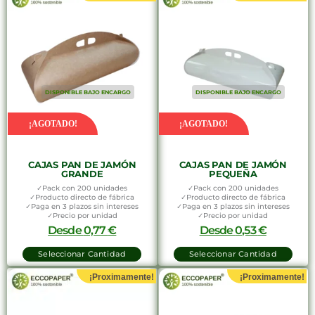
DISPONIBLE BAJO ENCARGO
DISPONIBLE BAJO ENCARGO
¡AGOTADO!
¡AGOTADO!
CAJAS PAN DE JAMÓN
CAJAS PAN DE JAMÓN
GRANDE
PEQUEÑA
✓Pack con 200 unidades
✓Pack con 200 unidades
✓Producto directo de fábrica
✓Producto directo de fábrica
✓Paga en 3 plazos sin intereses
✓Paga en 3 plazos sin intereses
✓Precio por unidad
✓Precio por unidad
Desde
0,77
€
Desde
0,53
€
Seleccionar Cantidad
Seleccionar Cantidad
¡Proximamente!
¡Proximamente!