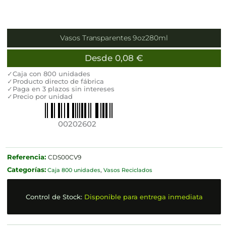
Vasos Transparentes 9oz280ml
Desde
0,08
€
✓Caja con 800 unidades
✓Producto directo de fábrica
✓Paga en 3 plazos sin intereses
✓Precio por unidad
00202602
Referencia:
CDS00CV9
Categorías:
Caja 800 unidades
,
Vasos Reciclados
Control de Stock:
Disponible para entrega inmediata