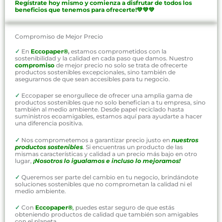
Regístrate hoy mismo y comienza a disfrutar de todos los
beneficios que tenemos para ofrecerte!💚💚💚
Compromiso de Mejor Precio
✓
En
Eccopaper®
,
estamos comprometidos con la
sostenibilidad y la calidad en cada paso que damos. Nuestro
compromiso
de mejor precio no solo se trata de ofrecerte
productos sostenibles excepcionales, sino también de
asegurarnos de que sean accesibles para tu negocio.
✓
Eccopaper se enorgullece de ofrecer una amplia gama de
productos sostenibles que no solo benefician a tu empresa, sino
también al medio ambiente. Desde papel reciclado hasta
suministros ecoamigables, estamos aquí para ayudarte a hacer
una diferencia positiva.
✓
Nos comprometemos a garantizar precio justo en
nuestros
productos sostenibles
. Si encuentras un producto de las
mismas características y calidad a un precio más bajo en otro
lugar,
¡Nosotros lo igualamos e incluso lo mejoramos!
✓
Queremos ser parte del cambio en tu negocio, brindándote
soluciones sostenibles que no comprometan la calidad ni el
medio ambiente.
✓
Con
Eccopaper®
,
puedes estar seguro de que estás
obteniendo productos de calidad que también son amigables
con el planeta.