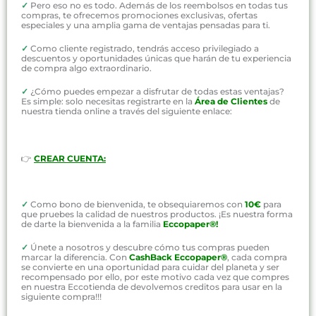
✓
Pero eso no es todo. Además de los reembolsos en todas tus
compras, te ofrecemos promociones exclusivas, ofertas
especiales y una amplia gama de ventajas pensadas para ti.
✓
Como cliente registrado, tendrás acceso privilegiado a
descuentos y oportunidades únicas que harán de tu experiencia
de compra algo extraordinario.
✓
¿Cómo puedes empezar a disfrutar de todas estas ventajas?
Es simple: solo necesitas registrarte en la
Área de Clientes
de
nuestra tienda online a través del siguiente enlace:
👉
CREAR CUENTA:
✓
Como bono de bienvenida, te obsequiaremos con
10€
para
que pruebes la calidad de nuestros productos. ¡Es nuestra forma
de darte la bienvenida a la familia
Eccopaper®!
✓
Únete a nosotros y descubre cómo tus compras pueden
marcar la diferencia. Con
CashBack Eccopaper®
, cada compra
se convierte en una oportunidad para cuidar del planeta y ser
recompensado por ello, por este motivo cada vez que compres
en nuestra Eccotienda de devolvemos creditos para usar en la
siguiente compra!!!