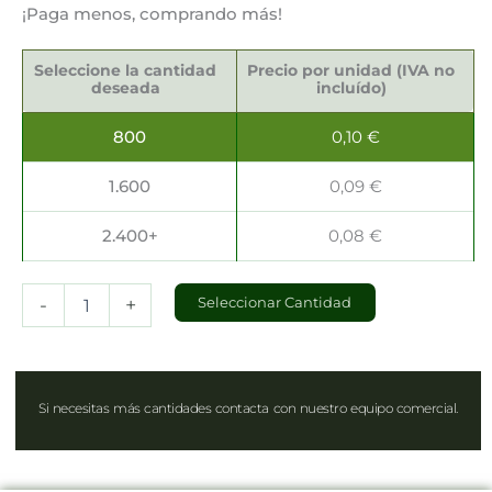
¡Paga menos, comprando más!
Vasos
Transparentes
Seleccione la cantidad
Precio por unidad (IVA no
9oz280ml
deseada
incluído)
cantidad
800
0,10
€
1.600
0,09
€
2.400+
0,08
€
-
+
Seleccionar Cantidad
Si necesitas más cantidades contacta con nuestro equipo comercial.