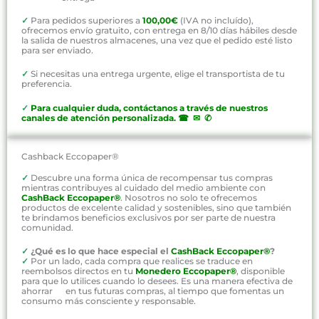
✓
Para pedidos superiores a
100,00€
(IVA no incluído),
ofrecemos envío gratuito, con entrega en 8/10 días hábiles desde
la salida de nuestros almacenes, una vez que el pedido esté listo
para ser enviado.
✓
Si necesitas una entrega urgente, elige el transportista de tu
preferencia.
✓
P
ara cualquier duda, contáctanos a través de nuestros
canales de atención personalizada
.
☎ ✉ ✆
Cashback Eccopaper®
✓
Descubre una forma única de recompensar tus compras
mientras contribuyes al cuidado del medio ambiente con
CashBack Eccopaper®
. Nosotros no solo te ofrecemos
productos de excelente calidad y sostenibles, sino que también
te brindamos beneficios exclusivos por ser parte de nuestra
comunidad.
✓
¿Qué es lo que hace especial el
CashBack Eccopaper®
?
✓
Por un lado, cada compra que realices se traduce en
reembolsos directos en tu
Monedero Eccopaper®
, disponible
para que lo utilices cuando lo desees. Es una manera efectiva de
ahorrar en tus futuras compras, al tiempo que fomentas un
consumo más consciente y responsable.