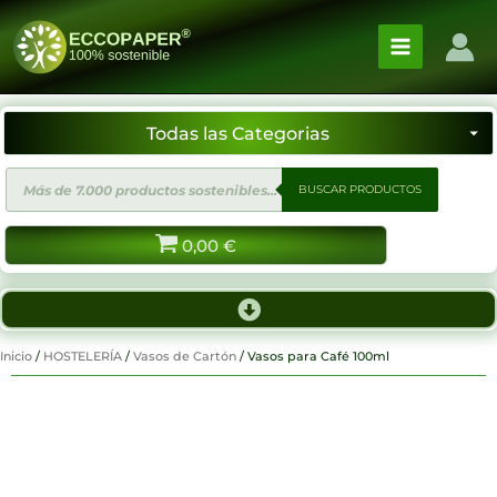
Ir
al
contenido
Búsqueda
BUSCAR PRODUCTOS
de
productos
0,00
€
Inicio
/
HOSTELERÍA
/
Vasos de Cartón
/ Vasos para Café 100ml