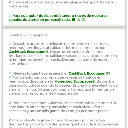
✓
Si necesitas una entrega urgente, elige el transportista de tu
preferencia.
✓
P
ara cualquier duda, contáctanos a través de nuestros
canales de atención personalizada
.
☎ ✉ ✆
Cashback Eccopaper®
✓
Descubre una forma única de recompensar tus compras
mientras contribuyes al cuidado del medio ambiente con
CashBack Eccopaper®
. Nosotros no solo te ofrecemos
productos de excelente calidad y sostenibles, sino que también
te brindamos beneficios exclusivos por ser parte de nuestra
comunidad.
✓
¿Qué es lo que hace especial el
CashBack Eccopaper®
?
✓
Por un lado, cada compra que realices se traduce en
reembolsos directos en tu
Monedero Eccopaper®
, disponible
para que lo utilices cuando lo desees. Es una manera efectiva de
ahorrar en tus futuras compras, al tiempo que fomentas un
consumo más consciente y responsable.
✓
Pero eso no es todo. Además de los reembolsos en todas tus
compras, te ofrecemos promociones exclusivas, ofertas
especiales y una amplia gama de ventajas pensadas para ti.
✓
Como cliente registrado, tendrás acceso privilegiado a
descuentos y oportunidades únicas que harán de tu experiencia