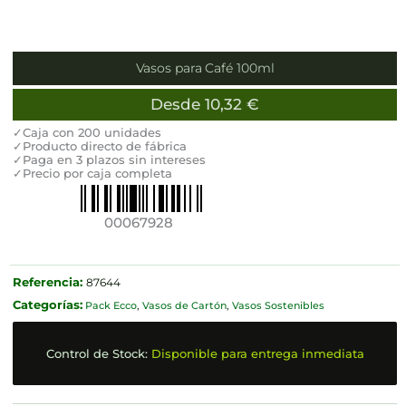
Vasos para Café 100ml
Desde
10,32
€
✓Caja con 200 unidades
✓Producto directo de fábrica
✓Paga en 3 plazos sin intereses
✓Precio por caja completa
00067928
Referencia:
87644
Categorías:
Pack Ecco
,
Vasos de Cartón
,
Vasos Sostenibles
Control de Stock:
Disponible para entrega inmediata