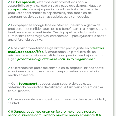
✓
En
Eccopaper®
,
estamos comprometidos con la
sostenibilidad y la calidad en cada paso que damos. Nuestro
compromiso
de mejor precio no solo se trata de ofrecerte
productos sostenibles excepcionales, sino también de
asegurarnos de que sean accesibles para tu negocio.
✓
Eccopaper se enorgullece de ofrecer una amplia gama de
productos sostenibles que no solo benefician a tu empresa, sino
también al medio ambiente. Desde papel reciclado hasta
suministros ecoamigables, estamos aquí para ayudarte a hacer
una diferencia positiva.
✓
Nos comprometemos a garantizar precio justo en
nuestros
productos sostenibles
. Si encuentras un producto de las
mismas características y calidad a un precio más bajo en otro
lugar,
¡Nosotros lo igualamos e incluso lo mejoramos!
✓
Queremos ser parte del cambio en tu negocio, brindándote
soluciones sostenibles que no comprometan la calidad ni el
medio ambiente.
✓
Con
Eccopaper®
,
puedes estar seguro de que estás
obteniendo productos de calidad que también son amigables
con el planeta.
✓
Únete a nosotros en nuestro compromiso de sostenibilidad y
calidad.
♻️♻️
Juntos, podemos crear un futuro mejor para nuestro
negocio, nuestra comunidad y nuestro medio ambiente ♻️♻️