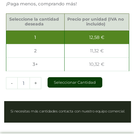
¡Paga menos, comprando más!
Vasos
para
Seleccione la cantidad
Precio por unidad (IVA no
Café
deseada
incluído)
100ml
cantidad
1
12,58
€
2
11,32
€
3+
10,32
€
-
+
Seleccionar Cantidad
Si necesitas más cantidades contacta con nuestro equipo comercial.