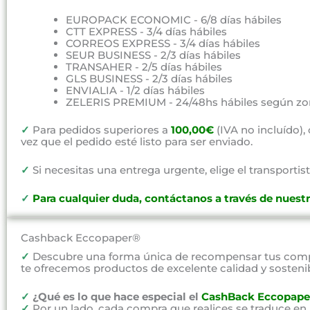
EUROPACK ECONOMIC - 6/8 días hábiles
CTT EXPRESS - 3/4 días hábiles
CORREOS EXPRESS - 3/4 días hábiles
SEUR BUSINESS - 2/3 días hábiles
TRANSAHER - 2/5 días hábiles
GLS BUSINESS - 2/3 días hábiles
ENVIALIA - 1/2 días hábiles
ZELERIS PREMIUM - 24/48hs hábiles según zo
✓
Para pedidos superiores a
100,00€
(IVA no incluído)
vez que el pedido esté listo para ser enviado.
✓
Si necesitas una entrega urgente, elige el transportist
✓
P
ara cualquier duda, contáctanos a través de nuest
Cashback Eccopaper®
✓
Descubre una forma única de recompensar tus compr
te ofrecemos productos de excelente calidad y sosteni
✓
¿Qué es lo que hace especial el
CashBack Eccopape
✓
Por un lado, cada compra que realices se traduce en