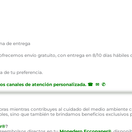
na de entrega
, ofrecemos envío gratuito, con entrega en 8/10 días hábiles
a de tu preferencia.
ros canales de atención personalizada
.
☎ ✉ ✆
as mientras contribuyes al cuidado del medio ambiente 
bles, sino que también te brindamos beneficios exclusivos 
r®
?
 reembolsos directos en tu
Monedero Eccopaper®
, disponi