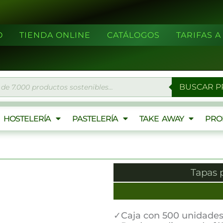
O
TIENDA ONLINE
CATÁLOGOS
TARIFAS 
eda
BUSCAR 
ctos
HOSTELERÍA
PASTELERÍA
TAKE AWAY
PRO
Tapas 
✓Caja con 500 unidade