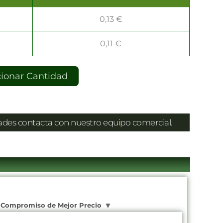
0,13
€
0,11
€
cionar Cantidad
dades contacta con nuestro equipo comercial.
Compromiso de Mejor Precio