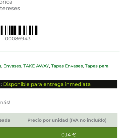
brica
ntereses
00086943
,
,
,
,
s
Envases
TAKE AWAY
Tapas Envases
Tapas para
:
Disponible para entrega inmediata
más!
seada
Precio por unidad (IVA no incluído)
0,14
€