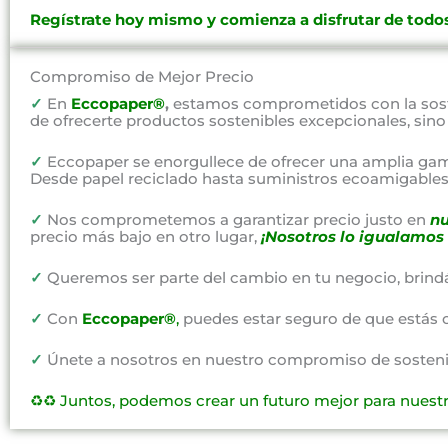
Regístrate hoy mismo y comienza a disfrutar de todos
Compromiso de Mejor Precio
✓
En
Eccopaper®
,
estamos comprometidos con la soste
de ofrecerte productos sostenibles excepcionales, sin
✓
Eccopaper se enorgullece de ofrecer una amplia gam
Desde papel reciclado hasta suministros ecoamigables,
✓
Nos comprometemos a garantizar precio justo en
nu
precio más bajo en otro lugar,
¡Nosotros lo igualamos 
✓
Queremos ser parte del cambio en tu negocio, brind
✓
Con
Eccopaper®
,
puedes estar seguro de que estás 
✓
Únete a nosotros en nuestro compromiso de sostenibi
♻️♻️
Juntos, podemos crear un futuro mejor para nuest