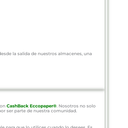
 desde la salida de nuestros almacenes, una
con
CashBack Eccopaper®
. Nosotros no solo
por ser parte de nuestra comunidad.
ble para que lo utilices cuando lo desees. Es