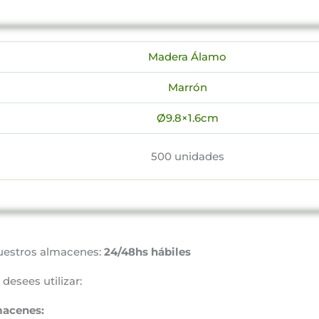
Madera Álamo
Marrón
Ø9.8×1.6cm
500 unidades
uestros almacenes:
24/48hs hábiles
desees utilizar:
macenes: