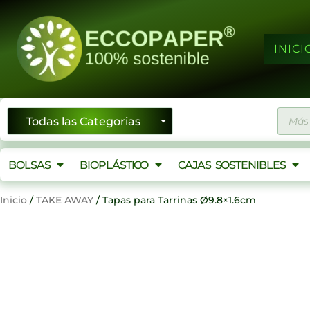
Ir
al
contenido
INICI
Búsqu
de
produ
BOLSAS
BIOPLÁSTICO
CAJAS SOSTENIBLES
Inicio
/
TAKE AWAY
/ Tapas para Tarrinas Ø9.8×1.6cm