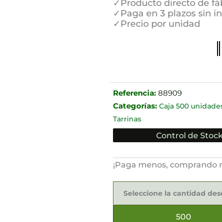
✓Producto directo de fá
✓Paga en 3 plazos sin i
✓Precio por unidad
Referencia:
88909
Categorías:
Caja 500 unidade
Tarrinas
Control de Stock
¡Paga menos, comprando 
Tapas
para
Seleccione la cantidad de
Tarrinas
Ø9.8x1.6cm
cantidad
500