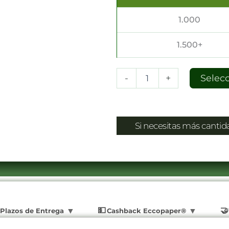
1.000
1.500+
-
+
Selec
Si necesitas más canti
Plazos de Entrega
Cashback Eccopaper®