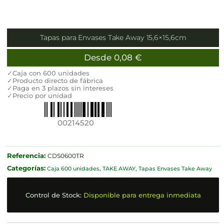
Tapas para Envases Take Away 15,6×15,6cm
Desde
0,08
€
✓Caja con 600 unidades
✓Producto directo de fábrica
✓Paga en 3 plazos sin intereses
✓Precio por unidad
00214520
Referencia:
CDS0600TR
Categorías:
Caja 600 unidades
,
TAKE AWAY
,
Tapas Envases Take Away
Control de Stock:
Disponible para entrega inmediata