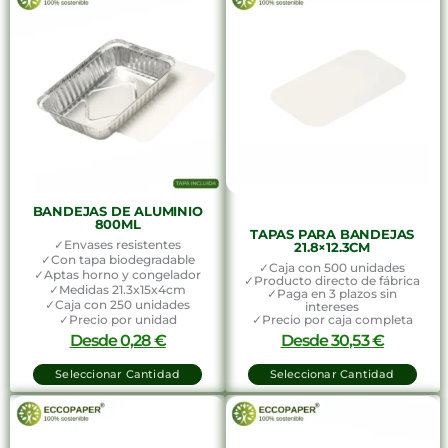
BANDEJAS DE ALUMINIO
800ML
TAPAS PARA BANDEJAS
✓Envases resistentes
21.8×12.3CM
✓Con tapa biodegradable
✓Caja con 500 unidades
✓Aptas horno y congelador
✓Producto directo de fábrica
✓Medidas 21.3x15x4cm
✓Paga en 3 plazos sin
✓Caja con 250 unidades
intereses
✓Precio por unidad
✓Precio por caja completa
Desde
0,28
€
Desde
30,53
€
Seleccionar Cantidad
Seleccionar Cantidad