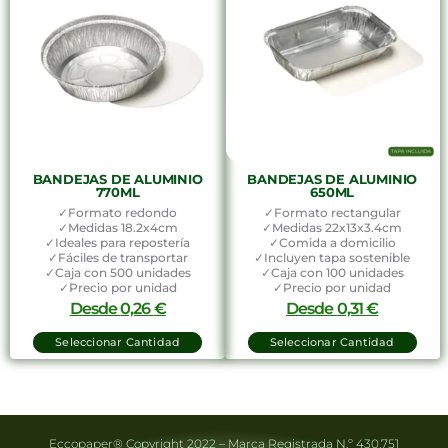
BANDEJAS DE ALUMINIO
BANDEJAS DE ALUMINIO
770ML
650ML
✓Formato redondo
✓Formato rectangular
✓Medidas 18.2x4cm
✓Medidas 22x13x3.4cm
✓Ideales para repostería
✓Comida a domicilio
✓Fáciles de transportar
✓Incluyen tapa sostenible
✓Caja con 500 unidades
✓Caja con 100 unidades
✓Precio por unidad
✓Precio por unidad
Desde
0,26
€
Desde
0,31
€
Seleccionar Cantidad
Seleccionar Cantidad
Eccopaper® Copyright 2022 – Marca Registrada N.º 430.751