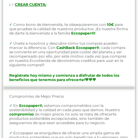
👉
CREAR CUENTA:
✓
Como bono de bienvenida, te obsequiaremos con
10€
para
que pruebes la calidad de nuestros productos. ¡Es nuestra forma
de darte la bienvenida a la familia
Eccopaper®!
✓
Únete a nosotros y descubre cómo tus compras pueden
marcar la diferencia. Con
CashBack Eccopaper®
, cada compra
se convierte en una oportunidad para cuidar del planeta y ser
recompensado por ello, por este motivo cada vez que compres
en nuestra Eccotienda de devolvemos creditos para usar en la
siguiente compra!!!
Regístrate hoy mismo y comienza a disfrutar de todos los
beneficios que tenemos para ofrecerte!💚💚💚
Compromiso de Mejor Precio
✓
En
Eccopaper®
,
estamos comprometidos con la
sostenibilidad y la calidad en cada paso que damos. Nuestro
compromiso
de mejor precio no solo se trata de ofrecerte
productos sostenibles excepcionales, sino también de
asegurarnos de que sean accesibles para tu negocio.
✓
Eccopaper se enorgullece de ofrecer una amplia gama de
productos sostenibles que no solo benefician a tu empresa, sino