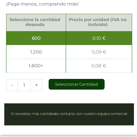
¡Paga menos, comprando más!
Tapas
para
Seleccione la cantidad
Precio por unidad (IVA no
Envases
deseada
incluído)
Take
Away
600
0,10
€
15,6x15,6cm
cantidad
1.200
0,09
€
1.800+
0,08
€
-
+
Seleccionar Cantidad
Si necesitas más cantidades contacta con nuestro equipo comercial.