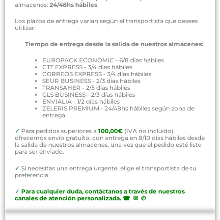
almacenes:
24/48hs hábiles
Los plazos de entrega varían según el transportista que desees
utilizar:
Tiempo de entrega desde la salida de nuestros almacenes:
EUROPACK ECONOMIC - 6/8 días hábiles
CTT EXPRESS - 3/4 días hábiles
CORREOS EXPRESS - 3/4 días hábiles
SEUR BUSINESS - 2/3 días hábiles
TRANSAHER - 2/5 días hábiles
GLS BUSINESS - 2/3 días hábiles
ENVIALIA - 1/2 días hábiles
ZELERIS PREMIUM - 24/48hs hábiles según zona de
entrega
✓
Para pedidos superiores a
100,00€
(IVA no incluído),
ofrecemos envío gratuito, con entrega en 8/10 días hábiles desde
la salida de nuestros almacenes, una vez que el pedido esté listo
para ser enviado.
✓
Si necesitas una entrega urgente, elige el transportista de tu
preferencia.
✓
P
ara cualquier duda, contáctanos a través de nuestros
canales de atención personalizada
.
☎ ✉ ✆