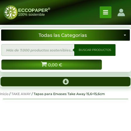
Ir
al
contenido
Búsqueda
BUSCAR PRODUCTOS
de
productos
0,00
€
Inicio
/
TAKE AWAY
/ Tapas para Envases Take Away 15,6×15,6cm