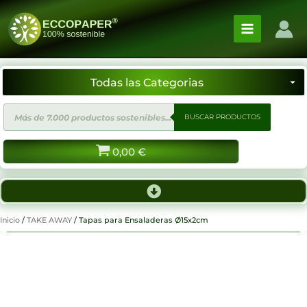
Ir
al
contenido
Búsqueda
BUSCAR PRODUCTOS
de
productos
0,00
€
Inicio
/
TAKE AWAY
/ Tapas para Ensaladeras Ø15x2cm