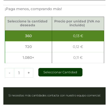
¡Paga menos, comprando más!
Tapas
para
Seleccione la cantidad
Precio por unidad (IVA no
Ensaladeras
deseada
incluído)
Ø15x2cm
cantidad
360
0,13
€
720
0,12
€
1.080+
0,11
€
-
+
Seleccionar Cantidad
Si necesitas más cantidades contacta con nuestro equipo comercial.