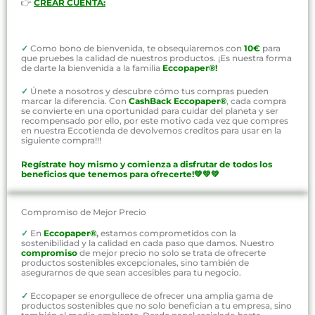
👉
CREAR CUENTA:
✓
Como bono de bienvenida, te obsequiaremos con
10€
para
que pruebes la calidad de nuestros productos. ¡Es nuestra forma
de darte la bienvenida a la familia
Eccopaper®!
✓
Únete a nosotros y descubre cómo tus compras pueden
marcar la diferencia. Con
CashBack Eccopaper®
, cada compra
se convierte en una oportunidad para cuidar del planeta y ser
recompensado por ello, por este motivo cada vez que compres
en nuestra Eccotienda de devolvemos creditos para usar en la
siguiente compra!!!
Regístrate hoy mismo y comienza a disfrutar de todos los
beneficios que tenemos para ofrecerte!💚💚💚
Compromiso de Mejor Precio
✓
En
Eccopaper®
,
estamos comprometidos con la
sostenibilidad y la calidad en cada paso que damos. Nuestro
compromiso
de mejor precio no solo se trata de ofrecerte
productos sostenibles excepcionales, sino también de
asegurarnos de que sean accesibles para tu negocio.
✓
Eccopaper se enorgullece de ofrecer una amplia gama de
productos sostenibles que no solo benefician a tu empresa, sino