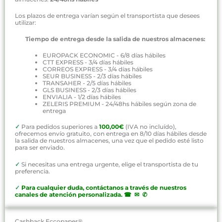
Los plazos de entrega varían según el transportista que desees
utilizar:
Tiempo de entrega desde la salida de nuestros almacenes:
EUROPACK ECONOMIC - 6/8 días hábiles
CTT EXPRESS - 3/4 días hábiles
CORREOS EXPRESS - 3/4 días hábiles
SEUR BUSINESS - 2/3 días hábiles
TRANSAHER - 2/5 días hábiles
GLS BUSINESS - 2/3 días hábiles
ENVIALIA - 1/2 días hábiles
ZELERIS PREMIUM - 24/48hs hábiles según zona de
entrega
✓
Para pedidos superiores a
100,00€
(IVA no incluído),
ofrecemos envío gratuito, con entrega en 8/10 días hábiles desde
la salida de nuestros almacenes, una vez que el pedido esté listo
para ser enviado.
✓
Si necesitas una entrega urgente, elige el transportista de tu
preferencia.
✓
P
ara cualquier duda, contáctanos a través de nuestros
canales de atención personalizada
.
☎ ✉ ✆
Cashback Eccopaper®