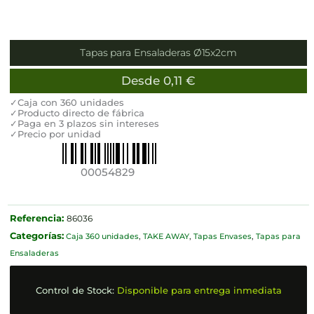
Tapas para Ensaladeras Ø15x2cm
Desde
0,11
€
✓Caja con 360 unidades
✓Producto directo de fábrica
✓Paga en 3 plazos sin intereses
✓Precio por unidad
00054829
Referencia:
86036
Categorías:
Caja 360 unidades
,
TAKE AWAY
,
Tapas Envases
,
Tapas para
Ensaladeras
Control de Stock:
Disponible para entrega inmediata