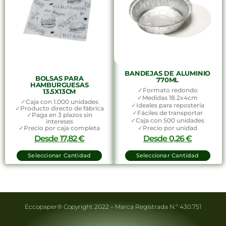
BANDEJAS DE ALUMINIO
BOLSAS PARA
770ML
HAMBURGUESAS
✓Formato redondo
13.5X13CM
✓Medidas 18.2x4cm
✓Caja con 1.000 unidades
✓Ideales para repostería
✓Producto directo de fábrica
✓Fáciles de transportar
✓Paga en 3 plazos sin
✓Caja con 500 unidades
intereses
✓Precio por caja completa
✓Precio por unidad
Desde
17,82
€
Desde
0,26
€
Seleccionar Cantidad
Seleccionar Cantidad
Eccopaper® Copyright 2022 – Marca Registrada N.º 430.751