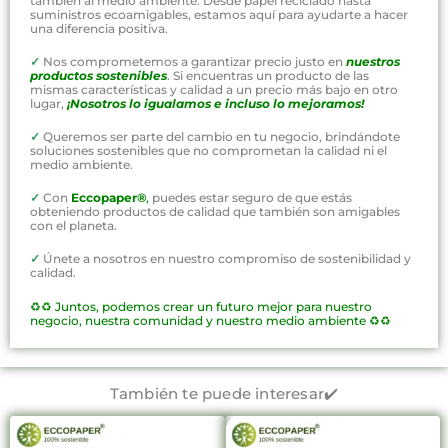
también al medio ambiente. Desde papel reciclado hasta
suministros ecoamigables, estamos aquí para ayudarte a hacer
una diferencia positiva.
✓
Nos comprometemos a garantizar precio justo en
nuestros
productos sostenibles
. Si encuentras un producto de las
mismas características y calidad a un precio más bajo en otro
lugar,
¡Nosotros lo igualamos e incluso lo mejoramos!
✓
Queremos ser parte del cambio en tu negocio, brindándote
soluciones sostenibles que no comprometan la calidad ni el
medio ambiente.
✓
Con
Eccopaper®
,
puedes estar seguro de que estás
obteniendo productos de calidad que también son amigables
con el planeta.
✓
Únete a nosotros en nuestro compromiso de sostenibilidad y
calidad.
♻️♻️
Juntos, podemos crear un futuro mejor para nuestro
negocio, nuestra comunidad y nuestro medio ambiente ♻️♻️
También te puede interesar✔️