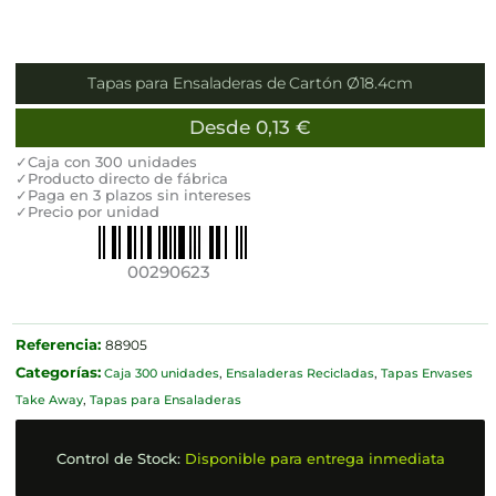
Tapas para Ensaladeras de Cartón Ø18.4cm
Desde
0,13
€
✓Caja con 300 unidades
✓Producto directo de fábrica
✓Paga en 3 plazos sin intereses
✓Precio por unidad
00290623
Referencia:
88905
Categorías:
Caja 300 unidades
,
Ensaladeras Recicladas
,
Tapas Envases
Take Away
,
Tapas para Ensaladeras
Control de Stock:
Disponible para entrega inmediata