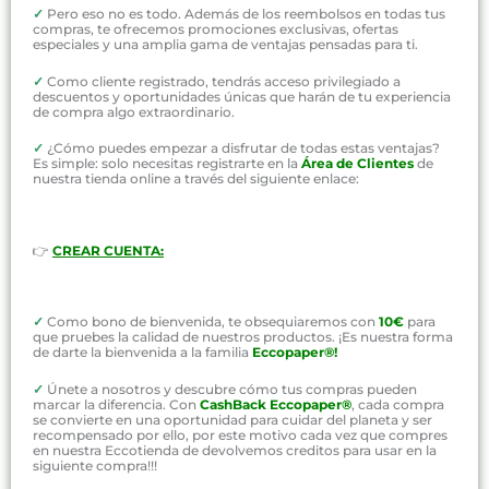
✓
Pero eso no es todo. Además de los reembolsos en todas tus
compras, te ofrecemos promociones exclusivas, ofertas
especiales y una amplia gama de ventajas pensadas para ti.
✓
Como cliente registrado, tendrás acceso privilegiado a
descuentos y oportunidades únicas que harán de tu experiencia
de compra algo extraordinario.
✓
¿Cómo puedes empezar a disfrutar de todas estas ventajas?
Es simple: solo necesitas registrarte en la
Área de Clientes
de
nuestra tienda online a través del siguiente enlace:
👉
CREAR CUENTA:
✓
Como bono de bienvenida, te obsequiaremos con
10€
para
que pruebes la calidad de nuestros productos. ¡Es nuestra forma
de darte la bienvenida a la familia
Eccopaper®!
✓
Únete a nosotros y descubre cómo tus compras pueden
marcar la diferencia. Con
CashBack Eccopaper®
, cada compra
se convierte en una oportunidad para cuidar del planeta y ser
recompensado por ello, por este motivo cada vez que compres
en nuestra Eccotienda de devolvemos creditos para usar en la
siguiente compra!!!