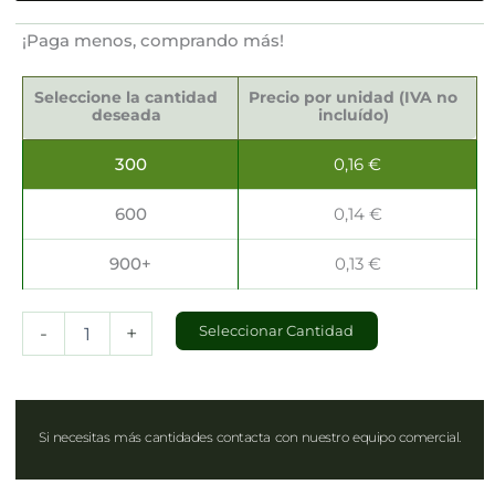
¡Paga menos, comprando más!
Tapas
para
Seleccione la cantidad
Precio por unidad (IVA no
Ensaladeras
deseada
incluído)
de
Cartón
300
0,16
€
Ø18.4cm
cantidad
600
0,14
€
900+
0,13
€
-
+
Seleccionar Cantidad
Si necesitas más cantidades contacta con nuestro equipo comercial.