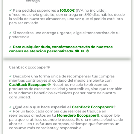
entrega
✓
Para pedidos superiores a
100,00€
(IVA no incluído),
ofrecemos envío gratuito, con entrega en 8/10 días hábiles desde
la salida de nuestros almacenes, una vez que el pedido esté listo
para ser enviado.
✓
Si necesitas una entrega urgente, elige el transportista de tu
preferencia.
✓
P
ara cualquier duda, contáctanos a través de nuestros
canales de atención personalizada
.
☎ ✉ ✆
Cashback Eccopaper®
✓
Descubre una forma única de recompensar tus compras
mientras contribuyes al cuidado del medio ambiente con
CashBack Eccopaper®
. Nosotros no solo te ofrecemos
productos de excelente calidad y sostenibles, sino que también
te brindamos beneficios exclusivos por ser parte de nuestra
comunidad.
✓
¿Qué es lo que hace especial el
CashBack Eccopaper®
?
✓
Por un lado, cada compra que realices se traduce en
reembolsos directos en tu
Monedero Eccopaper®
, disponible
para que lo utilices cuando lo desees. Es una manera efectiva de
ahorrar en tus futuras compras, al tiempo que fomentas un
consumo más consciente y responsable.