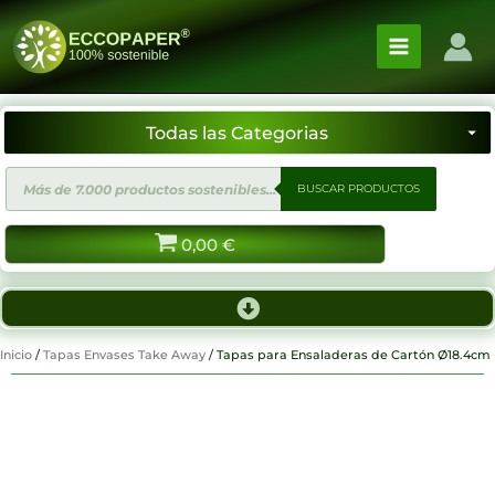
Ir
al
contenido
Búsqueda
BUSCAR PRODUCTOS
de
productos
0,00
€
Inicio
/
Tapas Envases Take Away
/ Tapas para Ensaladeras de Cartón Ø18.4cm