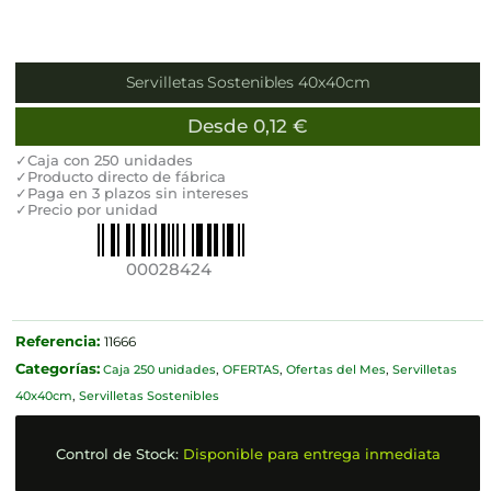
Servilletas Sostenibles 40x40cm
Desde
0,12
€
✓Caja con 250 unidades
✓Producto directo de fábrica
✓Paga en 3 plazos sin intereses
✓Precio por unidad
00028424
Referencia:
11666
Categorías:
Caja 250 unidades
,
OFERTAS
,
Ofertas del Mes
,
Servilletas
40x40cm
,
Servilletas Sostenibles
Control de Stock:
Disponible para entrega inmediata