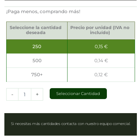
¡Paga menos, comprando más!
Servilletas
Sostenibles
Seleccione la cantidad
Precio por unidad (IVA no
40x40cm
deseada
incluído)
cantidad
250
0,15
€
500
0,14
€
750+
0,12
€
-
+
Seleccionar Cantidad
Si necesitas más cantidades contacta con nuestro equipo comercial.