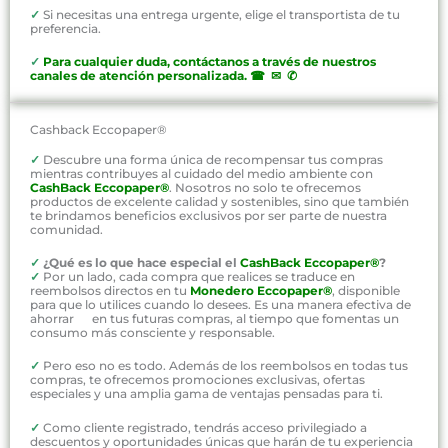
✓
Si necesitas una entrega urgente, elige el transportista de tu
preferencia.
✓
P
ara cualquier duda, contáctanos a través de nuestros
canales de atención personalizada
.
☎ ✉ ✆
Cashback Eccopaper®
✓
Descubre una forma única de recompensar tus compras
mientras contribuyes al cuidado del medio ambiente con
CashBack Eccopaper®
. Nosotros no solo te ofrecemos
productos de excelente calidad y sostenibles, sino que también
te brindamos beneficios exclusivos por ser parte de nuestra
comunidad.
✓
¿Qué es lo que hace especial el
CashBack Eccopaper®
?
✓
Por un lado, cada compra que realices se traduce en
reembolsos directos en tu
Monedero Eccopaper®
, disponible
para que lo utilices cuando lo desees. Es una manera efectiva de
ahorrar en tus futuras compras, al tiempo que fomentas un
consumo más consciente y responsable.
✓
Pero eso no es todo. Además de los reembolsos en todas tus
compras, te ofrecemos promociones exclusivas, ofertas
especiales y una amplia gama de ventajas pensadas para ti.
✓
Como cliente registrado, tendrás acceso privilegiado a
descuentos y oportunidades únicas que harán de tu experiencia