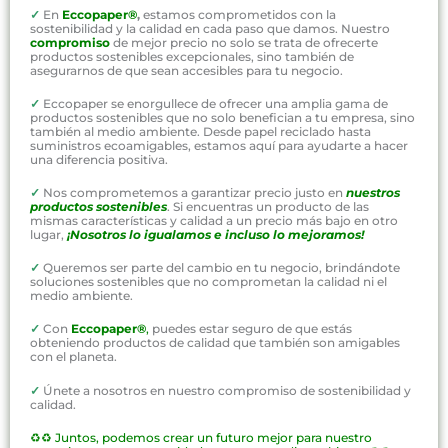
✓
En
Eccopaper®
,
estamos comprometidos con la
sostenibilidad y la calidad en cada paso que damos. Nuestro
compromiso
de mejor precio no solo se trata de ofrecerte
productos sostenibles excepcionales, sino también de
asegurarnos de que sean accesibles para tu negocio.
✓
Eccopaper se enorgullece de ofrecer una amplia gama de
productos sostenibles que no solo benefician a tu empresa, sino
también al medio ambiente. Desde papel reciclado hasta
suministros ecoamigables, estamos aquí para ayudarte a hacer
una diferencia positiva.
✓
Nos comprometemos a garantizar precio justo en
nuestros
productos sostenibles
. Si encuentras un producto de las
mismas características y calidad a un precio más bajo en otro
lugar,
¡Nosotros lo igualamos e incluso lo mejoramos!
✓
Queremos ser parte del cambio en tu negocio, brindándote
soluciones sostenibles que no comprometan la calidad ni el
medio ambiente.
✓
Con
Eccopaper®
,
puedes estar seguro de que estás
obteniendo productos de calidad que también son amigables
con el planeta.
✓
Únete a nosotros en nuestro compromiso de sostenibilidad y
calidad.
♻️♻️
Juntos, podemos crear un futuro mejor para nuestro