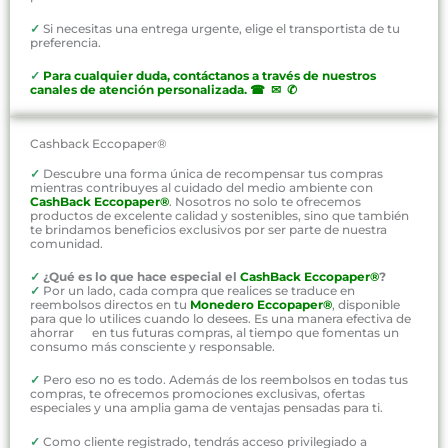
✓
Si necesitas una entrega urgente, elige el transportista de tu
preferencia.
✓
P
ara cualquier duda, contáctanos a través de nuestros
canales de atención personalizada
.
☎ ✉ ✆
Cashback Eccopaper®
✓
Descubre una forma única de recompensar tus compras
mientras contribuyes al cuidado del medio ambiente con
CashBack Eccopaper®
. Nosotros no solo te ofrecemos
productos de excelente calidad y sostenibles, sino que también
te brindamos beneficios exclusivos por ser parte de nuestra
comunidad.
✓
¿Qué es lo que hace especial el
CashBack Eccopaper®
?
✓
Por un lado, cada compra que realices se traduce en
reembolsos directos en tu
Monedero Eccopaper®
, disponible
para que lo utilices cuando lo desees. Es una manera efectiva de
ahorrar en tus futuras compras, al tiempo que fomentas un
consumo más consciente y responsable.
✓
Pero eso no es todo. Además de los reembolsos en todas tus
compras, te ofrecemos promociones exclusivas, ofertas
especiales y una amplia gama de ventajas pensadas para ti.
✓
Como cliente registrado, tendrás acceso privilegiado a