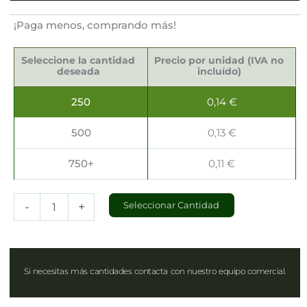
¡Paga menos, comprando más!
Servilletas
Sostenibles
Seleccione la cantidad
Precio por unidad (IVA no
40x40cm
deseada
incluído)
cantidad
250
0,14
€
500
0,13
€
750+
0,11
€
-
+
Seleccionar Cantidad
Si necesitas más cantidades contacta con nuestro equipo comercial.