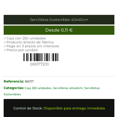
Servilletas Sostenibles 40x40cm
Desde
0,11
€
✓Caja con 250 unidades
✓Producto directo de fábrica
✓Paga en 3 plazos sin intereses
✓Precio por unidad
00077231
Referencia:
88317
Categorías:
Caja 250 unidades
,
Servilletas 40x40cm
,
Servilletas
Sostenibles
Control de Stock:
Disponible para entrega inmediata