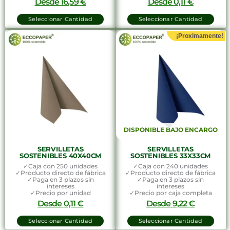
Desde
16,59
€
Desde
0,11
€
Seleccionar Cantidad
Seleccionar Cantidad
¡Proximamente!
DISPONIBLE BAJO ENCARGO
SERVILLETAS
SERVILLETAS
SOSTENIBLES 40X40CM
SOSTENIBLES 33X33CM
✓Caja con 250 unidades
✓Caja con 240 unidades
✓Producto directo de fábrica
✓Producto directo de fábrica
✓Paga en 3 plazos sin
✓Paga en 3 plazos sin
intereses
intereses
✓Precio por unidad
✓Precio por caja completa
Desde
0,11
€
Desde
9,22
€
Seleccionar Cantidad
Seleccionar Cantidad