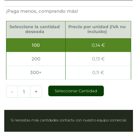
¡Paga menos, comprando más!
Servilletas
Sostenibles
Seleccione la cantidad
Precio por unidad (IVA no
40x40cm
deseada
incluído)
cantidad
100
0,14
€
200
0,13
€
300+
0,11
€
-
+
Seleccionar Cantidad
Si necesitas más cantidades contacta con nuestro equipo comercial.