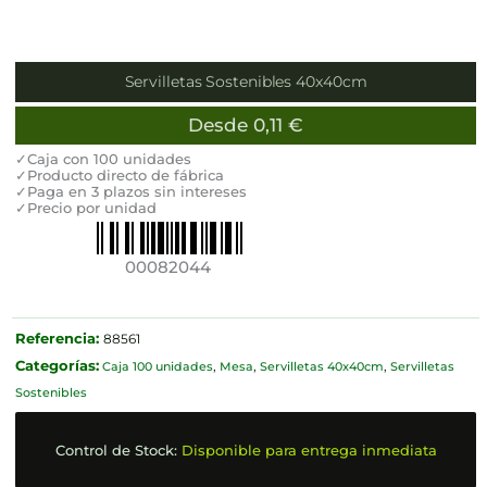
Servilletas Sostenibles 40x40cm
Desde
0,11
€
✓Caja con 100 unidades
✓Producto directo de fábrica
✓Paga en 3 plazos sin intereses
✓Precio por unidad
00082044
Referencia:
88561
Categorías:
Caja 100 unidades
,
Mesa
,
Servilletas 40x40cm
,
Servilletas
Sostenibles
Control de Stock:
Disponible para entrega inmediata