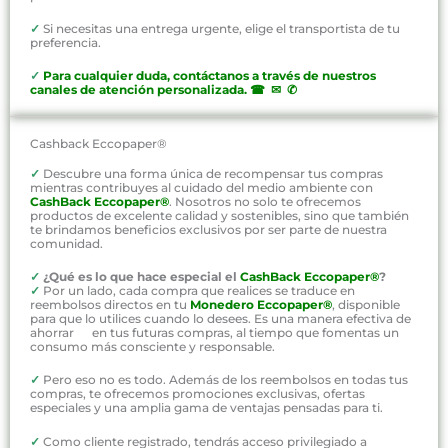
✓
Si necesitas una entrega urgente, elige el transportista de tu
preferencia.
✓
P
ara cualquier duda, contáctanos a través de nuestros
canales de atención personalizada
.
☎ ✉ ✆
Cashback Eccopaper®
✓
Descubre una forma única de recompensar tus compras
mientras contribuyes al cuidado del medio ambiente con
CashBack Eccopaper®
. Nosotros no solo te ofrecemos
productos de excelente calidad y sostenibles, sino que también
te brindamos beneficios exclusivos por ser parte de nuestra
comunidad.
✓
¿Qué es lo que hace especial el
CashBack Eccopaper®
?
✓
Por un lado, cada compra que realices se traduce en
reembolsos directos en tu
Monedero Eccopaper®
, disponible
para que lo utilices cuando lo desees. Es una manera efectiva de
ahorrar en tus futuras compras, al tiempo que fomentas un
consumo más consciente y responsable.
✓
Pero eso no es todo. Además de los reembolsos en todas tus
compras, te ofrecemos promociones exclusivas, ofertas
especiales y una amplia gama de ventajas pensadas para ti.
✓
Como cliente registrado, tendrás acceso privilegiado a