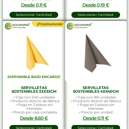
Desde
0,11
€
Desde
0,19
€
Seleccionar Cantidad
Seleccionar Cantidad
¡Proximamente!
DISPONIBLE BAJO ENCARGO
SERVILLETAS
SERVILLETAS
SOSTENIBLES 33X33CM
SOSTENIBLES 40X40CM
✓Caja con 240 unidades
✓Caja con 160 unidades
✓Producto directo de fábrica
✓Producto directo de fábrica
✓Paga en 3 plazos sin
✓Paga en 3 plazos sin
intereses
intereses
✓Precio por caja completa
✓Precio por unidad
Desde
8,60
€
Desde
0,11
€
Seleccionar Cantidad
Seleccionar Cantidad