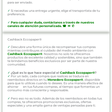
para ser enviado.
✓
Si necesitas una entrega urgente, elige el transportista de tu
preferencia.
✓
P
ara cualquier duda, contáctanos a través de nuestros
canales de atención personalizada
.
☎ ✉ ✆
Cashback Eccopaper®
✓
Descubre una forma única de recompensar tus compras
mientras contribuyes al cuidado del medio ambiente con
CashBack Eccopaper®
. Nosotros no solo te ofrecemos
productos de excelente calidad y sostenibles, sino que también
te brindamos beneficios exclusivos por ser parte de nuestra
comunidad.
✓
¿Qué es lo que hace especial el
CashBack Eccopaper®
?
✓
Por un lado, cada compra que realices se traduce en
reembolsos directos en tu
Monedero Eccopaper®
, disponible
para que lo utilices cuando lo desees. Es una manera efectiva de
ahorrar en tus futuras compras, al tiempo que fomentas un
consumo más consciente y responsable.
✓
Pero eso no es todo. Además de los reembolsos en todas tus
compras, te ofrecemos promociones exclusivas, ofertas
especiales y una amplia gama de ventajas pensadas para ti.