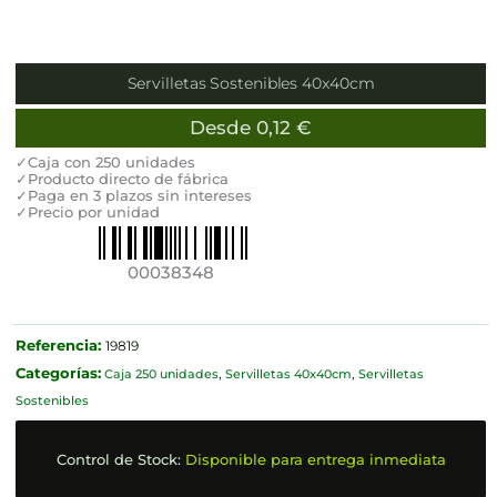
Servilletas Sostenibles 40x40cm
Desde
0,12
€
✓Caja con 250 unidades
✓Producto directo de fábrica
✓Paga en 3 plazos sin intereses
✓Precio por unidad
00038348
Referencia:
19819
Categorías:
Caja 250 unidades
,
Servilletas 40x40cm
,
Servilletas
Sostenibles
Control de Stock:
Disponible para entrega inmediata