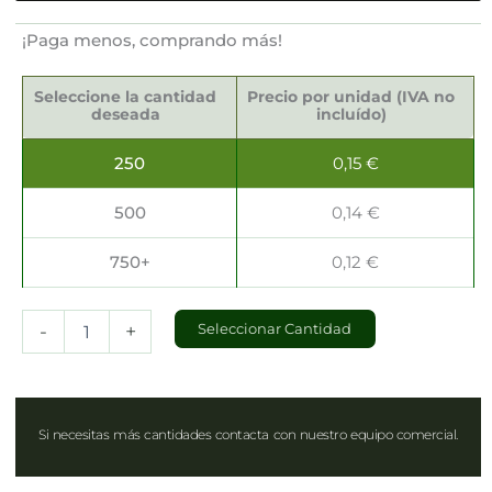
¡Paga menos, comprando más!
Servilletas
Sostenibles
Seleccione la cantidad
Precio por unidad (IVA no
40x40cm
deseada
incluído)
cantidad
250
0,15
€
500
0,14
€
750+
0,12
€
-
+
Seleccionar Cantidad
Si necesitas más cantidades contacta con nuestro equipo comercial.