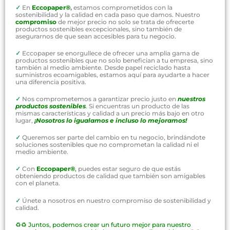
✓
En
Eccopaper®
,
estamos comprometidos con la
sostenibilidad y la calidad en cada paso que damos. Nuestro
compromiso
de mejor precio no solo se trata de ofrecerte
productos sostenibles excepcionales, sino también de
asegurarnos de que sean accesibles para tu negocio.
✓
Eccopaper se enorgullece de ofrecer una amplia gama de
productos sostenibles que no solo benefician a tu empresa, sino
también al medio ambiente. Desde papel reciclado hasta
suministros ecoamigables, estamos aquí para ayudarte a hacer
una diferencia positiva.
✓
Nos comprometemos a garantizar precio justo en
nuestros
productos sostenibles
. Si encuentras un producto de las
mismas características y calidad a un precio más bajo en otro
lugar,
¡Nosotros lo igualamos e incluso lo mejoramos!
✓
Queremos ser parte del cambio en tu negocio, brindándote
soluciones sostenibles que no comprometan la calidad ni el
medio ambiente.
✓
Con
Eccopaper®
,
puedes estar seguro de que estás
obteniendo productos de calidad que también son amigables
con el planeta.
✓
Únete a nosotros en nuestro compromiso de sostenibilidad y
calidad.
♻️♻️
Juntos, podemos crear un futuro mejor para nuestro