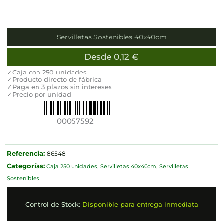
Servilletas Sostenibles 40x40cm
Desde
0,12
€
✓Caja con 250 unidades
✓Producto directo de fábrica
✓Paga en 3 plazos sin intereses
✓Precio por unidad
00057592
Referencia:
86548
Categorías:
Caja 250 unidades
,
Servilletas 40x40cm
,
Servilletas
Sostenibles
Control de Stock:
Disponible para entrega inmediata