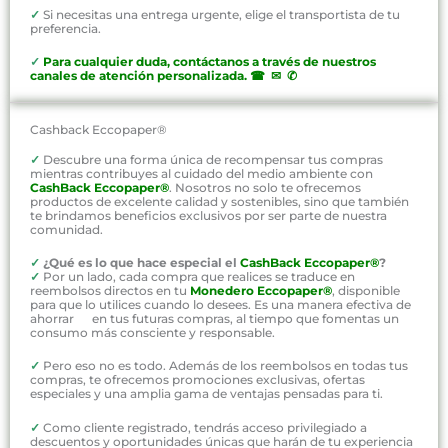
✓
Si necesitas una entrega urgente, elige el transportista de tu
preferencia.
✓
P
ara cualquier duda, contáctanos a través de nuestros
canales de atención personalizada
.
☎ ✉ ✆
Cashback Eccopaper®
✓
Descubre una forma única de recompensar tus compras
mientras contribuyes al cuidado del medio ambiente con
CashBack Eccopaper®
. Nosotros no solo te ofrecemos
productos de excelente calidad y sostenibles, sino que también
te brindamos beneficios exclusivos por ser parte de nuestra
comunidad.
✓
¿Qué es lo que hace especial el
CashBack Eccopaper®
?
✓
Por un lado, cada compra que realices se traduce en
reembolsos directos en tu
Monedero Eccopaper®
, disponible
para que lo utilices cuando lo desees. Es una manera efectiva de
ahorrar en tus futuras compras, al tiempo que fomentas un
consumo más consciente y responsable.
✓
Pero eso no es todo. Además de los reembolsos en todas tus
compras, te ofrecemos promociones exclusivas, ofertas
especiales y una amplia gama de ventajas pensadas para ti.
✓
Como cliente registrado, tendrás acceso privilegiado a
descuentos y oportunidades únicas que harán de tu experiencia