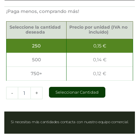
¡Paga menos, comprando más!
Servilletas
Sostenibles
Seleccione la cantidad
Precio por unidad (IVA no
40x40cm
deseada
incluído)
cantidad
250
0,15
€
500
0,14
€
750+
0,12
€
-
+
Seleccionar Cantidad
Si necesitas más cantidades contacta con nuestro equipo comercial.