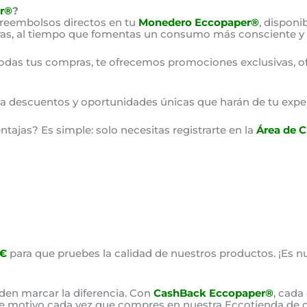
r®
?
 reembolsos directos en tu
Monedero Eccopaper®
, disponi
as, al tiempo que fomentas un consumo más consciente y 
odas tus compras, te ofrecemos promociones exclusivas, o
o a descuentos y oportunidades únicas que harán de tu expe
ajas? Es simple: solo necesitas registrarte en la
Área de C
0€
para que pruebes la calidad de nuestros productos. ¡Es nu
en marcar la diferencia. Con
CashBack Eccopaper®
, cada
ste motivo cada vez que compres en nuestra Eccotienda de d