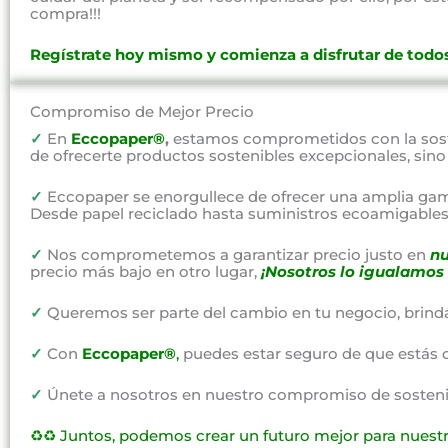
compra!!!
Regístrate hoy mismo y comienza a disfrutar de todos
Compromiso de Mejor Precio
✓
En
Eccopaper®
,
estamos comprometidos con la soste
de ofrecerte productos sostenibles excepcionales, sin
✓
Eccopaper se enorgullece de ofrecer una amplia gam
Desde papel reciclado hasta suministros ecoamigables,
✓
Nos comprometemos a garantizar precio justo en
nu
precio más bajo en otro lugar,
¡Nosotros lo igualamos 
✓
Queremos ser parte del cambio en tu negocio, brind
✓
Con
Eccopaper®
,
puedes estar seguro de que estás 
✓
Únete a nosotros en nuestro compromiso de sostenibi
♻️♻️
Juntos, podemos crear un futuro mejor para nuest