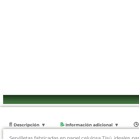
Descripción
Información adicional
Servilletas fabricadas en papel celulosa Tisú, ideales p