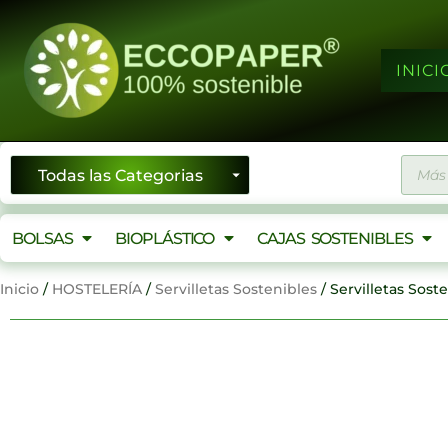
Ir
al
contenido
INICI
Búsqu
de
produ
BOLSAS
BIOPLÁSTICO
CAJAS SOSTENIBLES
Inicio
/
HOSTELERÍA
/
Servilletas Sostenibles
/ Servilletas Sos