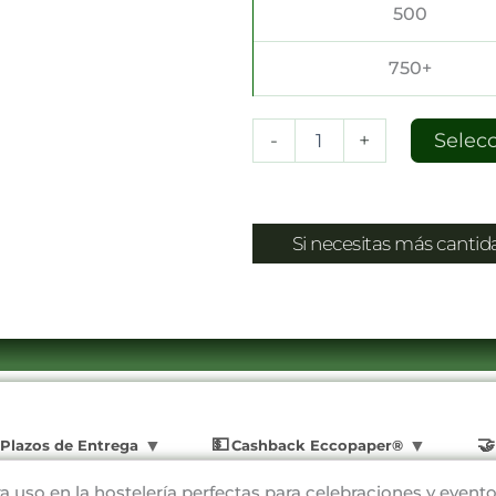
500
750+
-
+
Selec
Si necesitas más canti
Plazos de Entrega
Cashback Eccopaper®
ara uso en la hostelería perfectas para celebraciones y event