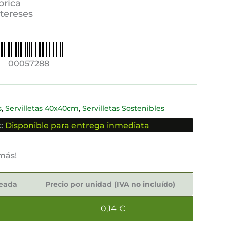
brica
ntereses
00057288
,
,
s
Servilletas 40x40cm
Servilletas Sostenibles
:
Disponible para entrega inmediata
más!
seada
Precio por unidad (IVA no incluído)
0,14
€