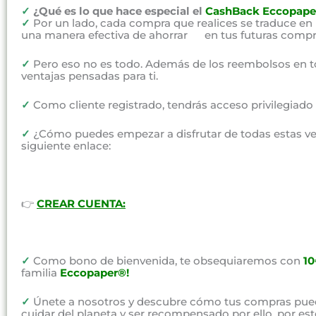
✓
¿Qué es lo que hace especial el
CashBack Eccopape
✓
Por un lado, cada compra que realices se traduce en
una manera efectiva de ahorrar en tus futuras compr
✓
Pero eso no es todo. Además de los reembolsos en t
ventajas pensadas para ti.
✓
Como cliente registrado, tendrás acceso privilegiad
✓
¿Cómo puedes empezar a disfrutar de todas estas vent
siguiente enlace:
👉
CREAR CUENTA:
✓
Como bono de bienvenida, te obsequiaremos con
1
familia
Eccopaper®!
✓
Únete a nosotros y descubre cómo tus compras pued
cuidar del planeta y ser recompensado por ello, por e