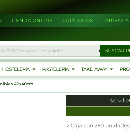
O
TIENDA ONLINE
CATÁLOGOS
TARIFAS 
eda
BUSCAR 
ctos
HOSTELERÍA
PASTELERÍA
TAKE AWAY
PRO
tenibles 40x40cm
Servill
✓Caja con 250 unidades