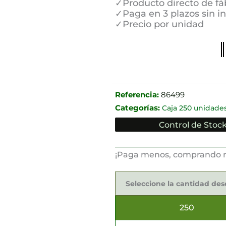
✓Producto directo de fá
✓Paga en 3 plazos sin i
✓Precio por unidad
Referencia:
86499
Categorías:
Caja 250 unidade
Control de Stock
¡Paga menos, comprando 
Servilletas
Sostenibles
Seleccione la cantidad de
40x40cm
cantidad
250