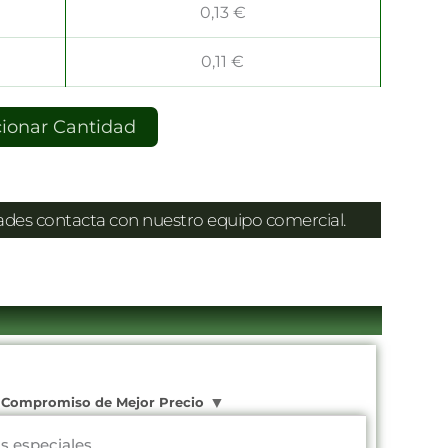
0,13
€
0,11
€
cionar Cantidad
dades contacta con nuestro equipo comercial.
Compromiso de Mejor Precio
os especiales