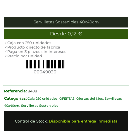
Servilletas Sostenibles 40x40cm
Desde
0,12
€
✓Caja con 250 unidades
✓Producto directo de fábrica
✓Paga en 3 plazos sin intereses
✓Precio por unidad
00049030
Referencia:
84881
Categorías:
Caja 250 unidades
,
OFERTAS
,
Ofertas del Mes
,
Servilletas
40x40cm
,
Servilletas Sostenibles
Control de Stock:
Disponible para entrega inmediata