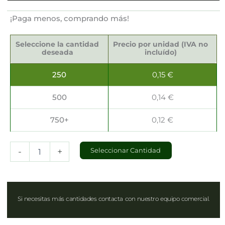
¡Paga menos, comprando más!
Servilletas
Sostenibles
Seleccione la cantidad
Precio por unidad (IVA no
40x40cm
deseada
incluído)
cantidad
250
0,15
€
500
0,14
€
750+
0,12
€
-
+
Seleccionar Cantidad
Si necesitas más cantidades contacta con nuestro equipo comercial.