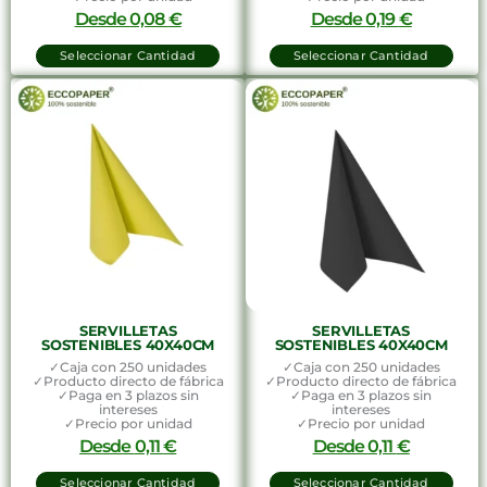
Desde
0,08
€
Desde
0,19
€
Seleccionar Cantidad
Seleccionar Cantidad
SERVILLETAS
SERVILLETAS
SOSTENIBLES 40X40CM
SOSTENIBLES 40X40CM
✓Caja con 250 unidades
✓Caja con 250 unidades
✓Producto directo de fábrica
✓Producto directo de fábrica
✓Paga en 3 plazos sin
✓Paga en 3 plazos sin
intereses
intereses
✓Precio por unidad
✓Precio por unidad
Desde
0,11
€
Desde
0,11
€
Seleccionar Cantidad
Seleccionar Cantidad