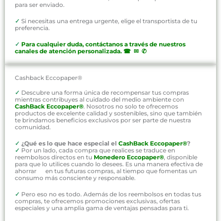
para ser enviado.
✓
Si necesitas una entrega urgente, elige el transportista de tu
preferencia.
✓
P
ara cualquier duda, contáctanos a través de nuestros
canales de atención personalizada
.
☎ ✉ ✆
Cashback Eccopaper®
✓
Descubre una forma única de recompensar tus compras
mientras contribuyes al cuidado del medio ambiente con
CashBack Eccopaper®
. Nosotros no solo te ofrecemos
productos de excelente calidad y sostenibles, sino que también
te brindamos beneficios exclusivos por ser parte de nuestra
comunidad.
✓
¿Qué es lo que hace especial el
CashBack Eccopaper®
?
✓
Por un lado, cada compra que realices se traduce en
reembolsos directos en tu
Monedero Eccopaper®
, disponible
para que lo utilices cuando lo desees. Es una manera efectiva de
ahorrar en tus futuras compras, al tiempo que fomentas un
consumo más consciente y responsable.
✓
Pero eso no es todo. Además de los reembolsos en todas tus
compras, te ofrecemos promociones exclusivas, ofertas
especiales y una amplia gama de ventajas pensadas para ti.