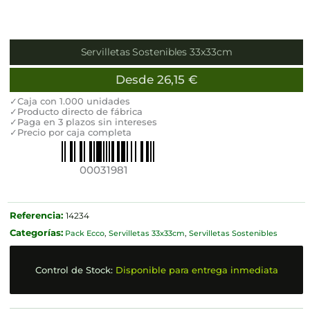
Servilletas Sostenibles 33x33cm
Desde
26,15
€
✓Caja con 1.000 unidades
✓Producto directo de fábrica
✓Paga en 3 plazos sin intereses
✓Precio por caja completa
00031981
Referencia:
14234
Categorías:
Pack Ecco
,
Servilletas 33x33cm
,
Servilletas Sostenibles
Control de Stock:
Disponible para entrega inmediata