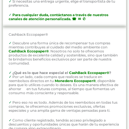
✓
Si necesitas una entrega urgente, elige el transportista de tu
preferencia.
✓
P
ara cualquier duda, contáctanos a través de nuestros
canales de atención personalizada
.
☎ ✉ ✆
Cashback Eccopaper®
✓
Descubre una forma única de recompensar tus compras
mientras contribuyes al cuidado del medio ambiente con
CashBack Eccopaper®
. Nosotros no solo te ofrecemos
productos de excelente calidad y sostenibles, sino que también
te brindamos beneficios exclusivos por ser parte de nuestra
comunidad.
✓
¿Qué es lo que hace especial el
CashBack Eccopaper®
?
✓
Por un lado, cada compra que realices se traduce en
reembolsos directos en tu
Monedero Eccopaper®
, disponible
para que lo utilices cuando lo desees. Es una manera efectiva de
ahorrar en tus futuras compras, al tiempo que fomentas un
consumo más consciente y responsable.
✓
Pero eso no es todo. Además de los reembolsos en todas tus
compras, te ofrecemos promociones exclusivas, ofertas
especiales y una amplia gama de ventajas pensadas para ti.
✓
Como cliente registrado, tendrás acceso privilegiado a
descuentos y oportunidades únicas que harán de tu experiencia
de compra algo extraordinario.