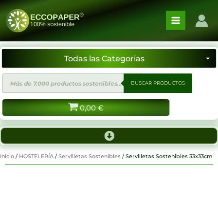
Ir
al
contenido
Búsqueda
BUSCAR PRODUCTOS
de
productos
0,00
€
Inicio
/
HOSTELERÍA
/
Servilletas Sostenibles
/ Servilletas Sostenibles 33x33cm