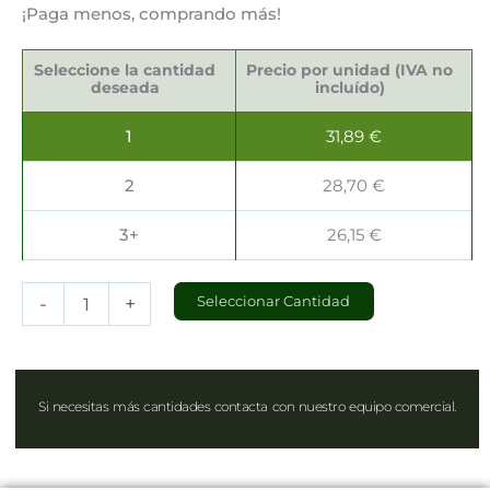
¡Paga menos, comprando más!
Servilletas
Sostenibles
Seleccione la cantidad
Precio por unidad (IVA no
33x33cm
deseada
incluído)
cantidad
1
31,89
€
2
28,70
€
3+
26,15
€
-
+
Seleccionar Cantidad
Si necesitas más cantidades contacta con nuestro equipo comercial.