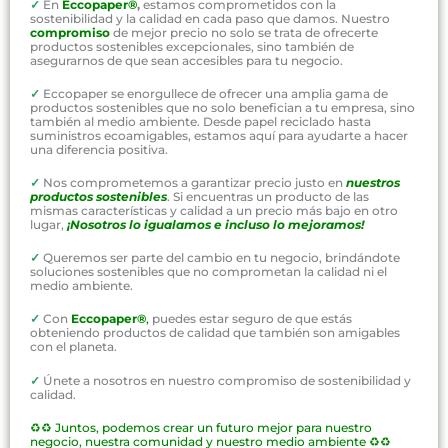
✓
En
Eccopaper®
,
estamos comprometidos con la
sostenibilidad y la calidad en cada paso que damos. Nuestro
compromiso
de mejor precio no solo se trata de ofrecerte
productos sostenibles excepcionales, sino también de
asegurarnos de que sean accesibles para tu negocio.
✓
Eccopaper se enorgullece de ofrecer una amplia gama de
productos sostenibles que no solo benefician a tu empresa, sino
también al medio ambiente. Desde papel reciclado hasta
suministros ecoamigables, estamos aquí para ayudarte a hacer
una diferencia positiva.
✓
Nos comprometemos a garantizar precio justo en
nuestros
productos sostenibles
. Si encuentras un producto de las
mismas características y calidad a un precio más bajo en otro
lugar,
¡Nosotros lo igualamos e incluso lo mejoramos!
✓
Queremos ser parte del cambio en tu negocio, brindándote
soluciones sostenibles que no comprometan la calidad ni el
medio ambiente.
✓
Con
Eccopaper®
,
puedes estar seguro de que estás
obteniendo productos de calidad que también son amigables
con el planeta.
✓
Únete a nosotros en nuestro compromiso de sostenibilidad y
calidad.
♻️♻️
Juntos, podemos crear un futuro mejor para nuestro
negocio, nuestra comunidad y nuestro medio ambiente ♻️♻️