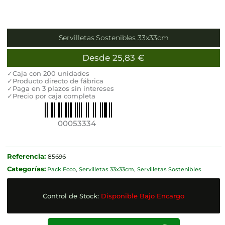
Servilletas Sostenibles 33x33cm
Desde
25,83
€
✓Caja con 200 unidades
✓Producto directo de fábrica
✓Paga en 3 plazos sin intereses
✓Precio por caja completa
00053334
Referencia:
85696
Categorías:
Pack Ecco
,
Servilletas 33x33cm
,
Servilletas Sostenibles
Control de Stock:
Disponible Bajo Encargo