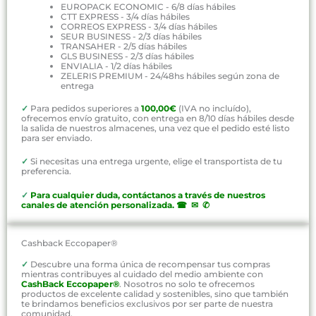
EUROPACK ECONOMIC - 6/8 días hábiles
CTT EXPRESS - 3/4 días hábiles
CORREOS EXPRESS - 3/4 días hábiles
SEUR BUSINESS - 2/3 días hábiles
TRANSAHER - 2/5 días hábiles
GLS BUSINESS - 2/3 días hábiles
ENVIALIA - 1/2 días hábiles
ZELERIS PREMIUM - 24/48hs hábiles según zona de
entrega
✓
Para pedidos superiores a
100,00€
(IVA no incluído),
ofrecemos envío gratuito, con entrega en 8/10 días hábiles desde
la salida de nuestros almacenes, una vez que el pedido esté listo
para ser enviado.
✓
Si necesitas una entrega urgente, elige el transportista de tu
preferencia.
✓
P
ara cualquier duda, contáctanos a través de nuestros
canales de atención personalizada
.
☎ ✉ ✆
Cashback Eccopaper®
✓
Descubre una forma única de recompensar tus compras
mientras contribuyes al cuidado del medio ambiente con
CashBack Eccopaper®
. Nosotros no solo te ofrecemos
productos de excelente calidad y sostenibles, sino que también
te brindamos beneficios exclusivos por ser parte de nuestra
comunidad.