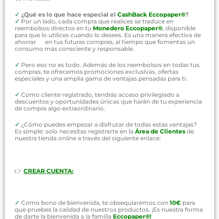
✓
¿Qué es lo que hace especial el
CashBack Eccopaper®
?
✓
Por un lado, cada compra que realices se traduce en
reembolsos directos en tu
Monedero Eccopaper®
, disponible
para que lo utilices cuando lo desees. Es una manera efectiva de
ahorrar en tus futuras compras, al tiempo que fomentas un
consumo más consciente y responsable.
✓
Pero eso no es todo. Además de los reembolsos en todas tus
compras, te ofrecemos promociones exclusivas, ofertas
especiales y una amplia gama de ventajas pensadas para ti.
✓
Como cliente registrado, tendrás acceso privilegiado a
descuentos y oportunidades únicas que harán de tu experiencia
de compra algo extraordinario.
✓
¿Cómo puedes empezar a disfrutar de todas estas ventajas?
Es simple: solo necesitas registrarte en la
Área de Clientes
de
nuestra tienda online a través del siguiente enlace:
👉
CREAR CUENTA:
✓
Como bono de bienvenida, te obsequiaremos con
10€
para
que pruebes la calidad de nuestros productos. ¡Es nuestra forma
de darte la bienvenida a la familia
Eccopaper®!