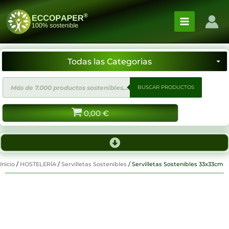
Ir
al
contenido
Búsqueda
BUSCAR PRODUCTOS
de
productos
0,00
€
Inicio
/
HOSTELERÍA
/
Servilletas Sostenibles
/ Servilletas Sostenibles 33x33cm
¡Proximamente!