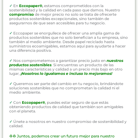
✓
En
Eccopaper®
,
estamos comprometidos con la
sostenibilidad y la calidad en cada paso que damos. Nuestro
compromiso
de mejor precio no solo se trata de ofrecerte
productos sostenibles excepcionales, sino también de
asegurarnos de que sean accesibles para tu negocio.
✓
Eccopaper se enorgullece de ofrecer una amplia gama de
productos sostenibles que no solo benefician a tu empresa, sino
también al medio ambiente. Desde papel reciclado hasta
suministros ecoamigables, estamos aquí para ayudarte a hacer
una diferencia positiva.
✓
Nos comprometemos a garantizar precio justo en
nuestros
productos sostenibles
. Si encuentras un producto de las
mismas características y calidad a un precio más bajo en otro
lugar,
¡Nosotros lo igualamos e incluso lo mejoramos!
✓
Queremos ser parte del cambio en tu negocio, brindándote
soluciones sostenibles que no comprometan la calidad ni el
medio ambiente.
✓
Con
Eccopaper®
,
puedes estar seguro de que estás
obteniendo productos de calidad que también son amigables
con el planeta.
✓
Únete a nosotros en nuestro compromiso de sostenibilidad y
calidad.
♻️♻️
Juntos, podemos crear un futuro mejor para nuestro