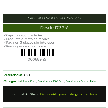
Servilletas Sostenibles 25x25cm
Desde
17,37
€
✓Caja con 280 unidades
✓Producto directo de fábrica
✓Paga en 3 plazos sin intereses
✓Precio por caja completa
00068949
Referencia:
87716
Categorías:
Pack Ecco
,
Servilletas 25x25cm
,
Servilletas Sostenibles
Control de Stock:
Disponible para entrega inmediata