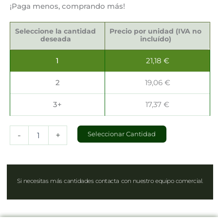
¡Paga menos, comprando más!
Servilletas
Sostenibles
Seleccione la cantidad
Precio por unidad (IVA no
25x25cm
deseada
incluído)
cantidad
1
21,18
€
2
19,06
€
3+
17,37
€
-
+
Seleccionar Cantidad
Si necesitas más cantidades contacta con nuestro equipo comercial.