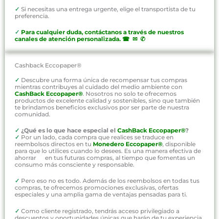
✓
Si necesitas una entrega urgente, elige el transportista de tu
preferencia.
✓
P
ara cualquier duda, contáctanos a través de nuestros
canales de atención personalizada
.
☎ ✉ ✆
Cashback Eccopaper®
✓
Descubre una forma única de recompensar tus compras
mientras contribuyes al cuidado del medio ambiente con
CashBack Eccopaper®
. Nosotros no solo te ofrecemos
productos de excelente calidad y sostenibles, sino que también
te brindamos beneficios exclusivos por ser parte de nuestra
comunidad.
✓
¿Qué es lo que hace especial el
CashBack Eccopaper®
?
✓
Por un lado, cada compra que realices se traduce en
reembolsos directos en tu
Monedero Eccopaper®
, disponible
para que lo utilices cuando lo desees. Es una manera efectiva de
ahorrar en tus futuras compras, al tiempo que fomentas un
consumo más consciente y responsable.
✓
Pero eso no es todo. Además de los reembolsos en todas tus
compras, te ofrecemos promociones exclusivas, ofertas
especiales y una amplia gama de ventajas pensadas para ti.
✓
Como cliente registrado, tendrás acceso privilegiado a
descuentos y oportunidades únicas que harán de tu experiencia