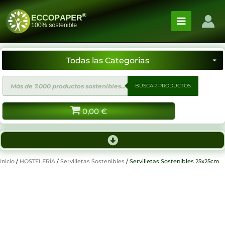
Ir
al
contenido
Búsqueda
BUSCAR PRODUCTOS
de
productos
0,00
€
Inicio
/
HOSTELERÍA
/
Servilletas Sostenibles
/ Servilletas Sostenibles 25x25cm