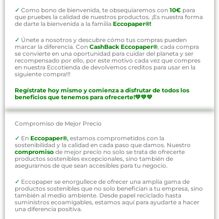
✓
Como bono de bienvenida, te obsequiaremos con
10€
para
que pruebes la calidad de nuestros productos. ¡Es nuestra forma
de darte la bienvenida a la familia
Eccopaper®!
✓
Únete a nosotros y descubre cómo tus compras pueden
marcar la diferencia. Con
CashBack Eccopaper®
, cada compra
se convierte en una oportunidad para cuidar del planeta y ser
recompensado por ello, por este motivo cada vez que compres
en nuestra Eccotienda de devolvemos creditos para usar en la
siguiente compra!!!
Regístrate hoy mismo y comienza a disfrutar de todos los
beneficios que tenemos para ofrecerte!💚💚💚
Compromiso de Mejor Precio
✓
En
Eccopaper®
,
estamos comprometidos con la
sostenibilidad y la calidad en cada paso que damos. Nuestro
compromiso
de mejor precio no solo se trata de ofrecerte
productos sostenibles excepcionales, sino también de
asegurarnos de que sean accesibles para tu negocio.
✓
Eccopaper se enorgullece de ofrecer una amplia gama de
productos sostenibles que no solo benefician a tu empresa, sino
también al medio ambiente. Desde papel reciclado hasta
suministros ecoamigables, estamos aquí para ayudarte a hacer
una diferencia positiva.