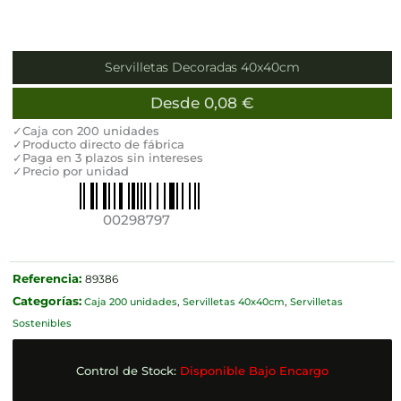
Servilletas Decoradas 40x40cm
Desde
0,08
€
✓Caja con 200 unidades
✓Producto directo de fábrica
✓Paga en 3 plazos sin intereses
✓Precio por unidad
00298797
Referencia:
89386
Categorías:
Caja 200 unidades
,
Servilletas 40x40cm
,
Servilletas
Sostenibles
Control de Stock:
Disponible Bajo Encargo