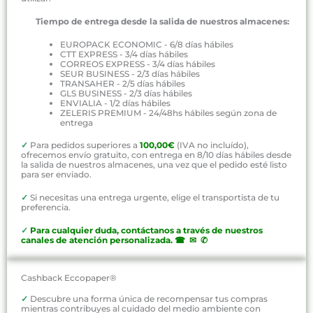
Tiempo de entrega desde la salida de nuestros almacenes:
EUROPACK ECONOMIC - 6/8 días hábiles
CTT EXPRESS - 3/4 días hábiles
CORREOS EXPRESS - 3/4 días hábiles
SEUR BUSINESS - 2/3 días hábiles
TRANSAHER - 2/5 días hábiles
GLS BUSINESS - 2/3 días hábiles
ENVIALIA - 1/2 días hábiles
ZELERIS PREMIUM - 24/48hs hábiles según zona de
entrega
✓
Para pedidos superiores a
100,00€
(IVA no incluído),
ofrecemos envío gratuito, con entrega en 8/10 días hábiles desde
la salida de nuestros almacenes, una vez que el pedido esté listo
para ser enviado.
✓
Si necesitas una entrega urgente, elige el transportista de tu
preferencia.
✓
P
ara cualquier duda, contáctanos a través de nuestros
canales de atención personalizada
.
☎ ✉ ✆
Cashback Eccopaper®
✓
Descubre una forma única de recompensar tus compras
mientras contribuyes al cuidado del medio ambiente con