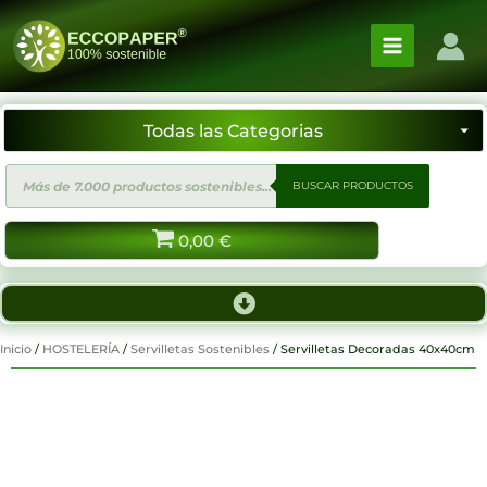
Ir
al
contenido
Búsqueda
BUSCAR PRODUCTOS
de
productos
0,00
€
Inicio
/
HOSTELERÍA
/
Servilletas Sostenibles
/ Servilletas Decoradas 40x40cm
¡Proximamente!