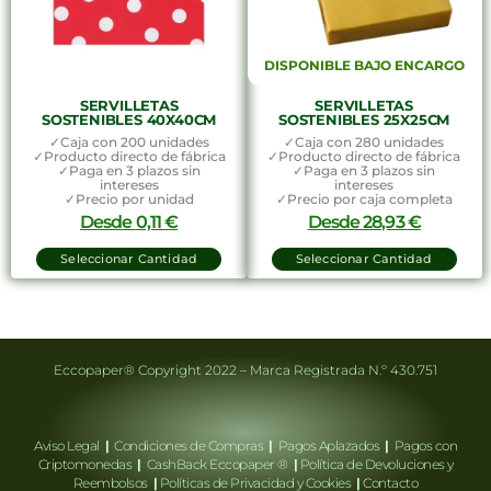
DISPONIBLE BAJO ENCARGO
SERVILLETAS
SERVILLETAS
SOSTENIBLES 40X40CM
SOSTENIBLES 25X25CM
✓Caja con 200 unidades
✓Caja con 280 unidades
✓Producto directo de fábrica
✓Producto directo de fábrica
✓Paga en 3 plazos sin
✓Paga en 3 plazos sin
intereses
intereses
✓Precio por unidad
✓Precio por caja completa
Desde
0,11
€
Desde
28,93
€
Seleccionar Cantidad
Seleccionar Cantidad
Eccopaper® Copyright 2022 – Marca Registrada N.º 430.751
Aviso Legal
|
Condiciones de Compras
|
Pagos Aplazados
|
Pagos con
Criptomonedas
|
CashBack Eccopaper ®
|
Política de Devoluciones y
Reembolsos
|
Políticas de Privacidad y Cookies
|
Contacto