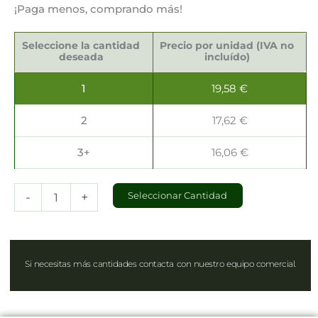
¡Paga menos, comprando más!
Servilletas
Decoradas
Seleccione la cantidad
Precio por unidad (IVA no
33x33cm
deseada
incluído)
cantidad
1
19,58
€
2
17,62
€
3+
16,06
€
-
+
Seleccionar Cantidad
Si necesitas más cantidades contacta con nuestro equipo comercial.