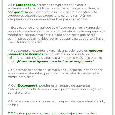
✓
En
Eccopaper®
,
estamos comprometidos con la
sostenibilidad y la calidad en cada paso que damos. Nuestro
compromiso
de mejor precio no solo se trata de ofrecerte
productos sostenibles excepcionales, sino también de
asegurarnos de que sean accesibles para tu negocio.
✓
Eccopaper se enorgullece de ofrecer una amplia gama de
productos sostenibles que no solo benefician a tu empresa, sino
también al medio ambiente. Desde papel reciclado hasta
suministros ecoamigables, estamos aquí para ayudarte a hacer
una diferencia positiva.
✓
Nos comprometemos a garantizar precio justo en
nuestros
productos sostenibles
. Si encuentras un producto de las
mismas características y calidad a un precio más bajo en otro
lugar,
¡Nosotros lo igualamos e incluso lo mejoramos!
✓
Queremos ser parte del cambio en tu negocio, brindándote
soluciones sostenibles que no comprometan la calidad ni el
medio ambiente.
✓
Con
Eccopaper®
,
puedes estar seguro de que estás
obteniendo productos de calidad que también son amigables
con el planeta.
✓
Únete a nosotros en nuestro compromiso de sostenibilidad y
calidad.
♻️♻️
Juntos, podemos crear un futuro mejor para nuestro