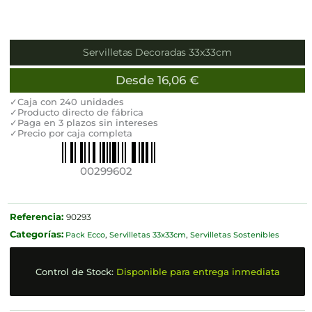
Servilletas Decoradas 33x33cm
Desde
16,06
€
✓Caja con 240 unidades
✓Producto directo de fábrica
✓Paga en 3 plazos sin intereses
✓Precio por caja completa
00299602
Referencia:
90293
Categorías:
Pack Ecco
,
Servilletas 33x33cm
,
Servilletas Sostenibles
Control de Stock:
Disponible para entrega inmediata