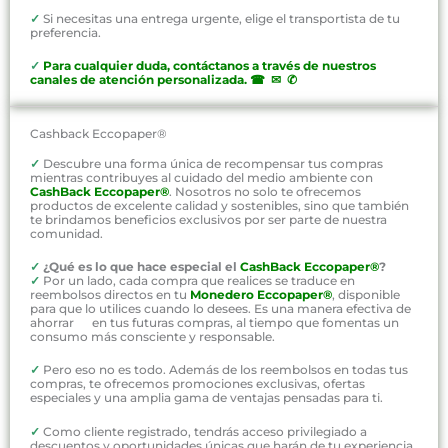
✓
Si necesitas una entrega urgente, elige el transportista de tu
preferencia.
✓
P
ara cualquier duda, contáctanos a través de nuestros
canales de atención personalizada
.
☎ ✉ ✆
Cashback Eccopaper®
✓
Descubre una forma única de recompensar tus compras
mientras contribuyes al cuidado del medio ambiente con
CashBack Eccopaper®
. Nosotros no solo te ofrecemos
productos de excelente calidad y sostenibles, sino que también
te brindamos beneficios exclusivos por ser parte de nuestra
comunidad.
✓
¿Qué es lo que hace especial el
CashBack Eccopaper®
?
✓
Por un lado, cada compra que realices se traduce en
reembolsos directos en tu
Monedero Eccopaper®
, disponible
para que lo utilices cuando lo desees. Es una manera efectiva de
ahorrar en tus futuras compras, al tiempo que fomentas un
consumo más consciente y responsable.
✓
Pero eso no es todo. Además de los reembolsos en todas tus
compras, te ofrecemos promociones exclusivas, ofertas
especiales y una amplia gama de ventajas pensadas para ti.
✓
Como cliente registrado, tendrás acceso privilegiado a
descuentos y oportunidades únicas que harán de tu experiencia