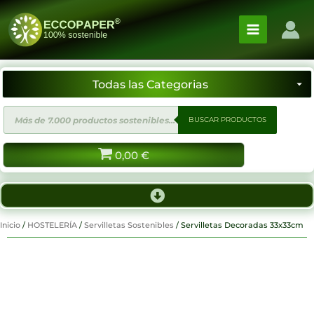
Ir
al
contenido
Búsqueda
BUSCAR PRODUCTOS
de
productos
0,00
€
Inicio
/
HOSTELERÍA
/
Servilletas Sostenibles
/ Servilletas Decoradas 33x33cm