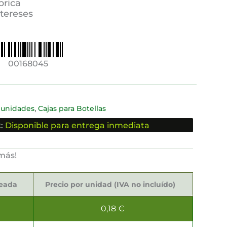
brica
ntereses
00168045
,
 unidades
Cajas para Botellas
:
Disponible para entrega inmediata
más!
seada
Precio por unidad (IVA no incluído)
0,18
€