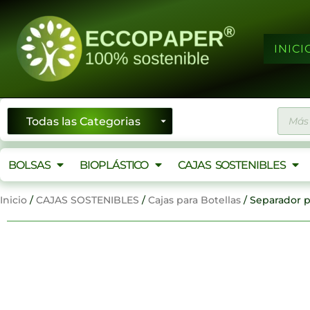
Ir
al
contenido
INICI
Búsqu
de
produ
BOLSAS
BIOPLÁSTICO
CAJAS SOSTENIBLES
Inicio
/
CAJAS SOSTENIBLES
/
Cajas para Botellas
/ Separador p