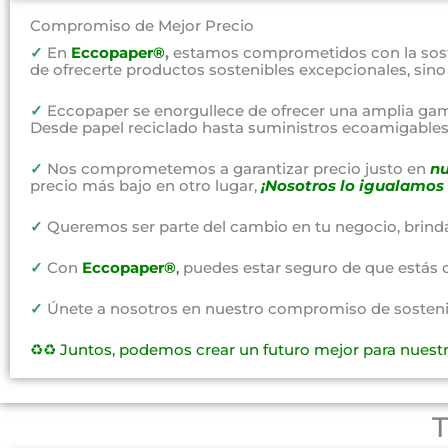
Compromiso de Mejor Precio
✓
En
Eccopaper®
,
estamos comprometidos con la soste
de ofrecerte productos sostenibles excepcionales, sin
✓
Eccopaper se enorgullece de ofrecer una amplia gam
Desde papel reciclado hasta suministros ecoamigables,
✓
Nos comprometemos a garantizar precio justo en
nu
precio más bajo en otro lugar,
¡Nosotros lo igualamos 
✓
Queremos ser parte del cambio en tu negocio, brind
✓
Con
Eccopaper®
,
puedes estar seguro de que estás 
✓
Únete a nosotros en nuestro compromiso de sostenibi
♻️♻️
Juntos, podemos crear un futuro mejor para nuest
T