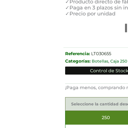
✓Producto directo de fá
✓Paga en 3 plazos sin i
✓Precio por unidad
Referencia:
LT030655
Categorías:
,
Botellas
Caja 250
Control de Stock
¡Paga menos, comprando 
Separador
para
Seleccione la cantidad de
Botellas
17x7,4x16cm
cantidad
250