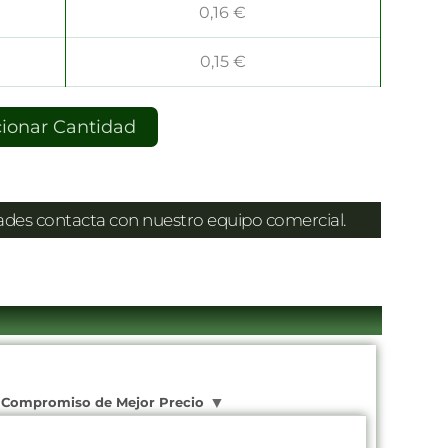
0,16
€
0,15
€
cionar Cantidad
dades contacta con nuestro equipo comercial.
Compromiso de Mejor Precio