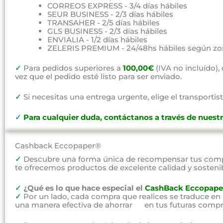
CORREOS EXPRESS - 3/4 días hábiles
SEUR BUSINESS - 2/3 días hábiles
TRANSAHER - 2/5 días hábiles
GLS BUSINESS - 2/3 días hábiles
ENVIALIA - 1/2 días hábiles
ZELERIS PREMIUM - 24/48hs hábiles según zo
✓
Para pedidos superiores a
100,00€
(IVA no incluído)
vez que el pedido esté listo para ser enviado.
✓
Si necesitas una entrega urgente, elige el transportist
✓
P
ara cualquier duda, contáctanos a través de nuest
Cashback Eccopaper®
✓
Descubre una forma única de recompensar tus compr
te ofrecemos productos de excelente calidad y sosteni
✓
¿Qué es lo que hace especial el
CashBack Eccopape
✓
Por un lado, cada compra que realices se traduce en
una manera efectiva de ahorrar en tus futuras compr