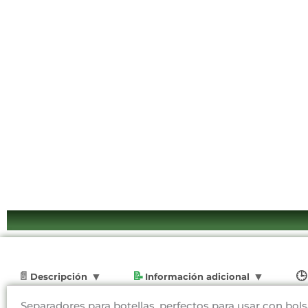
Descripción
Información adicional
Separadores para botellas, perfectos para usar con bols