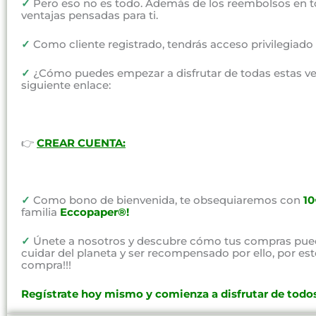
✓
Pero eso no es todo. Además de los reembolsos en t
ventajas pensadas para ti.
✓
Como cliente registrado, tendrás acceso privilegiad
✓
¿Cómo puedes empezar a disfrutar de todas estas vent
siguiente enlace:
👉
CREAR CUENTA:
✓
Como bono de bienvenida, te obsequiaremos con
1
familia
Eccopaper®!
✓
Únete a nosotros y descubre cómo tus compras pued
cuidar del planeta y ser recompensado por ello, por e
compra!!!
Regístrate hoy mismo y comienza a disfrutar de todos