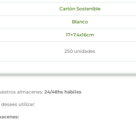
Cartón Sostenible
Blanco
17×7.4x16cm
250 unidades
uestros almacenes:
24/48hs hábiles
desees utilizar:
macenes: