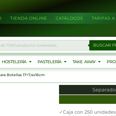
O
TIENDA ONLINE
CATÁLOGOS
TARIFAS 
eda
BUSCAR 
ctos
HOSTELERÍA
PASTELERÍA
TAKE AWAY
PRO
ara Botellas 17×7,4x16cm
Separador
✓Caja con 250 unidades