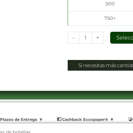
500
750+
-
+
Selec
Si necesitas más canti
Plazos de Entrega
Cashback Eccopaper®
as de botellas