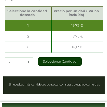
Mezcladores
Cafés
Seleccione la cantidad
Precio por unidad (IVA no
13cm
deseada
incluído)
cantidad
1
19,72
€
2
17,75
€
3+
16,17
€
-
+
Seleccionar Cantidad
Si necesitas más cantidades contacta con nuestro equipo comercial.