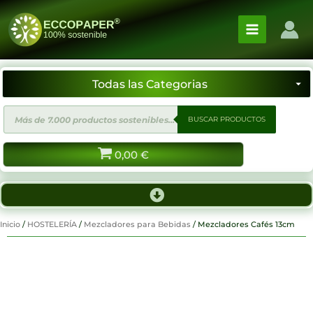
Ir
al
contenido
Búsqueda
BUSCAR PRODUCTOS
de
productos
0,00
€
Inicio
/
HOSTELERÍA
/
Mezcladores para Bebidas
/ Mezcladores Cafés 13cm