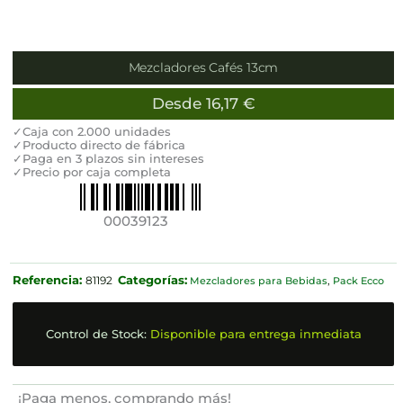
Mezcladores Cafés 13cm
Desde
16,17
€
✓Caja con 2.000 unidades
✓Producto directo de fábrica
✓Paga en 3 plazos sin intereses
✓Precio por caja completa
00039123
Referencia:
Categorías:
81192
Mezcladores para Bebidas
,
Pack Ecco
Control de Stock:
Disponible para entrega inmediata
¡Paga menos, comprando más!