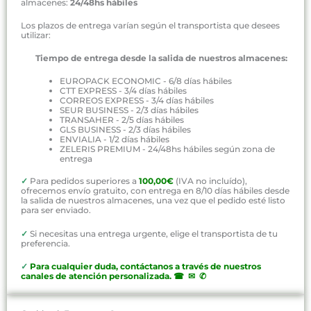
almacenes:
24/48hs hábiles
Los plazos de entrega varían según el transportista que desees
utilizar:
Tiempo de entrega desde la salida de nuestros almacenes:
EUROPACK ECONOMIC - 6/8 días hábiles
CTT EXPRESS - 3/4 días hábiles
CORREOS EXPRESS - 3/4 días hábiles
SEUR BUSINESS - 2/3 días hábiles
TRANSAHER - 2/5 días hábiles
GLS BUSINESS - 2/3 días hábiles
ENVIALIA - 1/2 días hábiles
ZELERIS PREMIUM - 24/48hs hábiles según zona de
entrega
✓
Para pedidos superiores a
100,00€
(IVA no incluído),
ofrecemos envío gratuito, con entrega en 8/10 días hábiles desde
la salida de nuestros almacenes, una vez que el pedido esté listo
para ser enviado.
✓
Si necesitas una entrega urgente, elige el transportista de tu
preferencia.
✓
P
ara cualquier duda, contáctanos a través de nuestros
canales de atención personalizada
.
☎ ✉ ✆