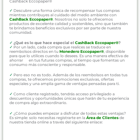
Cashback Eccopaper®
✓
Descubre una forma única de recompensar tus compras
mientras contribuyes al cuidado del medio ambiente con
CashBack Eccopaper®
. Nosotros no solo te ofrecemos
productos de excelente calidad y sostenibles, sino que también
te brindamos beneficios exclusivos por ser parte de nuestra
comunidad.
✓
¿Qué es lo que hace especial el
CashBack Eccopaper®
?
✓
Por un lado, cada compra que realices se traduce en
reembolsos directos en tu
Monedero Eccopaper®
, disponible
para que lo utilices cuando lo desees. Es una manera efectiva de
ahorrar en tus futuras compras, al tiempo que fomentas un
consumo más consciente y responsable.
✓
Pero eso no es todo. Además de los reembolsos en todas tus
compras, te ofrecemos promociones exclusivas, ofertas
especiales y una amplia gama de ventajas pensadas para ti.
✓
Como cliente registrado, tendrás acceso privilegiado a
descuentos y oportunidades únicas que harán de tu experiencia
de compra algo extraordinario.
✓
¿Cómo puedes empezar a disfrutar de todas estas ventajas?
Es simple: solo necesitas registrarte en la
Área de Clientes
de
nuestra tienda online a través del siguiente enlace: