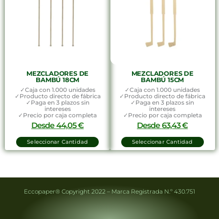
MEZCLADORES DE
MEZCLADORES DE
BAMBÚ 18CM
BAMBÚ 15CM
✓Caja con 1.000 unidades
✓Caja con 1.000 unidades
✓Producto directo de fábrica
✓Producto directo de fábrica
✓Paga en 3 plazos sin
✓Paga en 3 plazos sin
intereses
intereses
✓Precio por caja completa
✓Precio por caja completa
Desde
44,05
€
Desde
63,43
€
Seleccionar Cantidad
Seleccionar Cantidad
Eccopaper® Copyright 2022 – Marca Registrada N.º 430.751