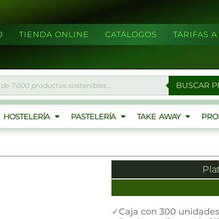
O
TIENDA ONLINE
CATÁLOGOS
TARIFAS 
eda
BUSCAR 
ctos
HOSTELERÍA
PASTELERÍA
TAKE AWAY
PRO
Pla
✓Caja con 300 unidade