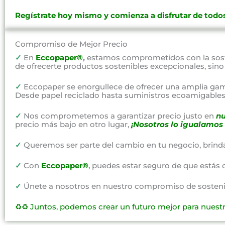
Regístrate hoy mismo y comienza a disfrutar de todos
Compromiso de Mejor Precio
✓
En
Eccopaper®
,
estamos comprometidos con la soste
de ofrecerte productos sostenibles excepcionales, sin
✓
Eccopaper se enorgullece de ofrecer una amplia gam
Desde papel reciclado hasta suministros ecoamigables,
✓
Nos comprometemos a garantizar precio justo en
nu
precio más bajo en otro lugar,
¡Nosotros lo igualamos 
✓
Queremos ser parte del cambio en tu negocio, brind
✓
Con
Eccopaper®
,
puedes estar seguro de que estás 
✓
Únete a nosotros en nuestro compromiso de sostenibi
♻️♻️
Juntos, podemos crear un futuro mejor para nuest