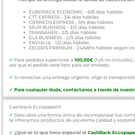
EUROPACK ECONOMIC - 6/8 días hábiles
CTT EXPRESS - 3/4 días hábiles
CORREOS EXPRESS - 3/4 días hábiles
SEUR BUSINESS - 2/3 días hábiles
TRANSAHER - 2/5 días hábiles
GLS BUSINESS - 2/3 días hábiles
ENVIALIA - 1/2 días hábiles
ZELERIS PREMIUM - 24/48hs hábiles según zo
✓
Para pedidos superiores a
100,00€
(IVA no incluído)
vez que el pedido esté listo para ser enviado.
✓
Si necesitas una entrega urgente, elige el transportist
✓
P
ara cualquier duda, contáctanos a través de nuest
Cashback Eccopaper®
✓
Descubre una forma única de recompensar tus compr
te ofrecemos productos de excelente calidad y sosteni
✓
¿Qué es lo que hace especial el
CashBack Eccopape