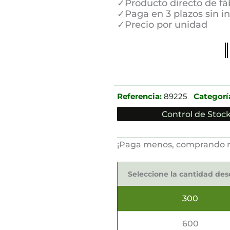
✓Producto directo de fá
✓Paga en 3 plazos sin i
✓Precio por unidad
Referencia:
89225
Categorí
Control de Stock
¡Paga menos, comprando 
Platos
Redondos
Seleccione la cantidad de
Ø18cm
cantidad
300
600