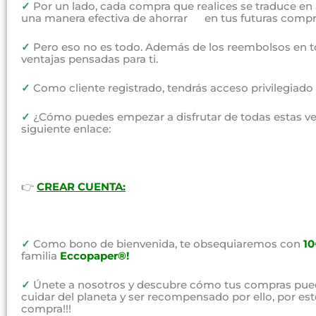
✓
Por un lado, cada compra que realices se traduce en
una manera efectiva de ahorrar en tus futuras compr
✓
Pero eso no es todo. Además de los reembolsos en t
ventajas pensadas para ti.
✓
Como cliente registrado, tendrás acceso privilegiad
✓
¿Cómo puedes empezar a disfrutar de todas estas vent
siguiente enlace:
👉
CREAR CUENTA:
✓
Como bono de bienvenida, te obsequiaremos con
1
familia
Eccopaper®!
✓
Únete a nosotros y descubre cómo tus compras pued
cuidar del planeta y ser recompensado por ello, por e
compra!!!