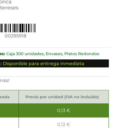
brica
ntereses
00295918
as:
,
,
Caja 300 unidades
Envases
Platos Redondos
:
Disponible para entrega inmediata
más!
seada
Precio por unidad (IVA no incluído)
0,13
€
0,12
€