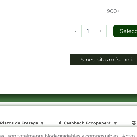
900+
-
+
Selec
Si necesitas más canti
Plazos de Entrega
Cashback Eccopaper®
olas , son totalmente biodegradables y compostables . Apto