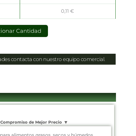
0,11
€
cionar Cantidad
dades contacta con nuestro equipo comercial.
Compromiso de Mejor Precio
s para alimentos grasos, secos y húmedos