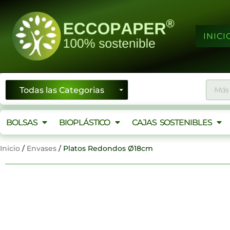
Ir
al
contenido
INICI
Búsqu
de
produ
BOLSAS
BIOPLÁSTICO
CAJAS SOSTENIBLES
Inicio
/
Envases
/ Platos Redondos Ø18cm